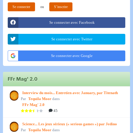
Se connecter
ou
S’inscrire
Se connecter avec Facebook
Se connecter avec Twitter
Se connecter avec Google
FFr Mag' 2.0
Interview du mois... Entretien avec January, par Titenath
Par
Tequila Moor
dans
FFr Mag' 2.0
45
Science... Les jeux sérieux (« serious games ») par Jedino
Par
Tequila Moor
dans