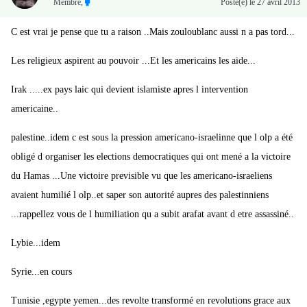
Membre
,
Posté(e)
le 27 avril 2013
C est vrai je pense que tu a raison ..Mais zouloublanc aussi n a pas tord...
Les religieux aspirent au pouvoir ...Et les americains les aide...
Irak .....ex pays laic qui devient islamiste apres l intervention
americaine..
palestine..idem c est sous la pression americano-israelinne que l olp a été
obligé d organiser les elections democratiques qui ont mené a la victoire
du Hamas ...Une victoire previsible vu que les americano-israeliens
avaient humilié l olp..et saper son autorité aupres des palestinniens
...rappellez vous de l humiliation qu a subit arafat avant d etre assassiné..
Lybie...idem
Syrie...en cours
Tunisie ,egypte yemen...des revolte transformé en revolutions grace aux