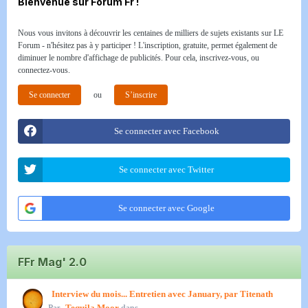
Bienvenue sur Forum Fr !
Nous vous invitons à découvrir les centaines de milliers de sujets existants sur LE
Forum - n'hésitez pas à y participer ! L'inscription, gratuite, permet également de
diminuer le nombre d'affichage de publicités. Pour cela, inscrivez-vous, ou
connectez-vous.
Se connecter
ou
S’inscrire
Se connecter avec Facebook
Se connecter avec Twitter
Se connecter avec Google
FFr Mag' 2.0
Interview du mois... Entretien avec January, par Titenath
Par
Tequila Moor
dans