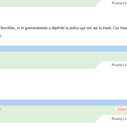
Posté(e)
l
l horribles, et le gouvernement a dépêché la police qui tire sur la foule. Ces fo
t.
Posté(e)
l
s
Auteur
Posté(e)
l