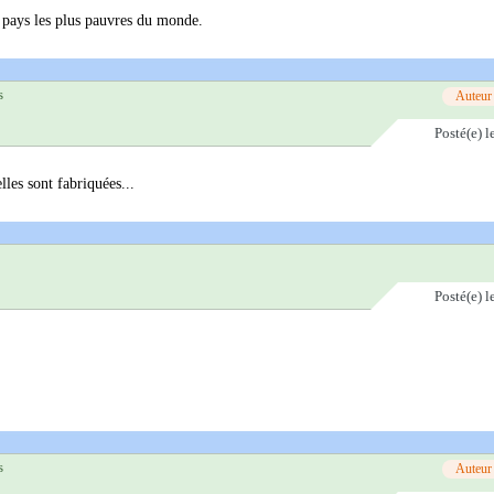
 pays les plus pauvres du monde.
s
Auteur
Posté(e)
l
les sont fabriquées...
Posté(e)
l
s
Auteur