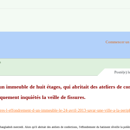
Commencer un 
s
Posté(e)
l
 immeuble de huit étages, qui abritait des ateliers de co
uement inquiétés la veille de fissures.
gladesh mercredi. Alors qu'il abritait des ateliers de confections, l'effondrement du batiment réveille la polé