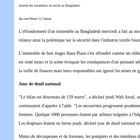
sécurité des travailleurs du textile au Bangladesh.
afp.com/Munir Uz Zaman
L'effondrement d'un immeuble au Bangladesh mercredi a fait au moins 
relance ainsi la polémique sur la sécurité dans l'industrie textile four
L'immeuble de huit étages Rana Plaza s'est effondré comme un château
est resté intact et la scène évoquait les conséquences d'un puissant s
la veille de fissures mais leurs responsables ont ignoré les mises en
Jour de deuil national
"Le bilan est désormais de 159 morts", a déclaré jeudi Wali Asraf, u
continuaient d'appeler à l'aide. "Les secouristes progressent prudemm
femmes. Quelque 1000 personnes étaient par ailleurs soignées à l'hôp
Les drapeaux étaient en berne jeudi, déclaré jour de deuil national 
Munis de découpeuses et de foreuses, les pompiers et des membres de 