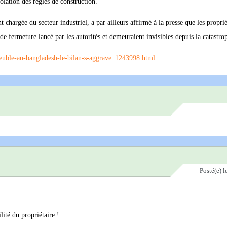
lation des règles de construction.
chargée du secteur industriel, a par ailleurs affirmé à la presse que les proprié
de fermeture lancé par les autorités et demeuraient invisibles depuis la catastro
meuble-au-bangladesh-le-bilan-s-aggrave_1243998.html
Posté(e)
l
lité du propriétaire !