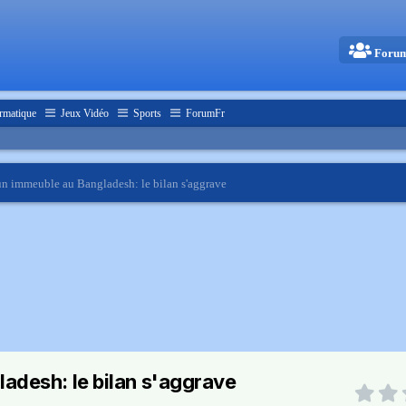
Foru
rmatique
Jeux Vidéo
Sports
ForumFr
n immeuble au Bangladesh: le bilan s'aggrave
adesh: le bilan s'aggrave