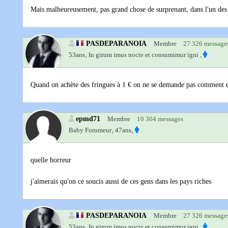
Mais malheureusement, pas grand chose de surprenant, dans l'un des
PASDEPARANOIA
Membre
27 326 message
53ans‚
In girum imus nocte et consumimur igni ,
Quand on achète des fringues à 1 € on ne se demande pas comment el
epmd71
Membre
10 304 messages
Baby Forumeur‚
47ans‚
quelle horreur
j'aimerais qu'on ce soucis aussi de ces gens dans les pays riches
PASDEPARANOIA
Membre
27 326 message
53ans‚
In girum imus nocte et consumimur igni ,