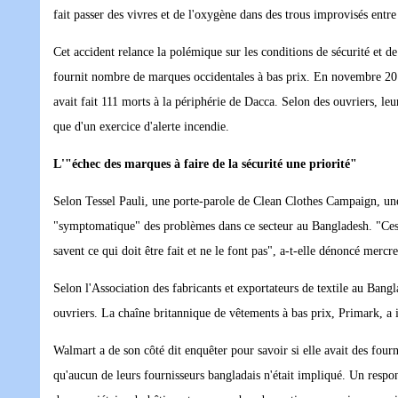
fait passer des vivres et de l'oxygène dans des trous improvisés entre 
Cet accident relance la polémique sur les conditions de sécurité et d
fournit nombre de marques occidentales à bas prix. En novembre 201
avait fait 111 morts à la périphérie de Dacca. Selon des ouvriers, leu
que d'un exercice d'alerte incendie.
L'"échec des marques à faire de la sécurité une priorité"
Selon Tessel Pauli, une porte-parole de Clean Clothes Campaign, une 
"symptomatique" des problèmes dans ce secteur au Bangladesh. "Ces ac
savent ce qui doit être fait et ne le font pas", a-t-elle dénoncé mercre
Selon l'Association des fabricants et exportateurs de textile au Ba
ouvriers. La chaîne britannique de vêtements à bas prix, Primark, a i
Walmart a de son côté dit enquêter pour savoir si elle avait des fou
qu'aucun de leurs fournisseurs bangladais n'était impliqué. Un respon