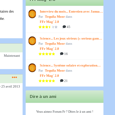
Interview du mois... Entretien avec January,
taires des
Par
par Titenath
Tequila Moor
dans
phe.
FFr Mag' 2.0
45
Science... Les jeux sérieux (« serious games
Par
») par Jedino
Tequila Moor
dans
FFr Mag' 2.0
16
Maintenant
Science... Système solaire et exploration
Par
spatiale, par Jedino
Tequila Moor
dans
FFr Mag' 2.0
21
e 25 avril 2013
Dire à un ami
Vous aimez Forum Fr ? Dites le à un ami !