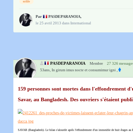
solde
Par
PASDEPARANOIA
,
le 25 avril 2013
dans
International
PASDEPARANOIA
Membre
27 326 message
53ans‚
In girum imus nocte et consumimur igni ,
159 personnes sont mortes dans l'effondrement d'un
Savar, au Bangladesh. Des ouvriers s'étaient publiq
SAVAR (Bangladesh)- Le bilan s'alourdit après l'effondrement d'un immeuble de huit étages au Ban