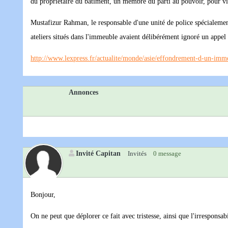
du propriétaire du bâtiment, un membre du parti au pouvoir, pour vio
Mustafizur Rahman, le responsable d'une unité de police spécialement 
ateliers situés dans l'immeuble avaient délibérément ignoré un appel 
http://www.lexpress.fr/actualite/monde/asie/effondrement-d-un-im
Annonces
Invité Capitan
Invités
0 message
Bonjour,
On ne peut que déplorer ce fait avec tristesse, ainsi que l'irresponsabi