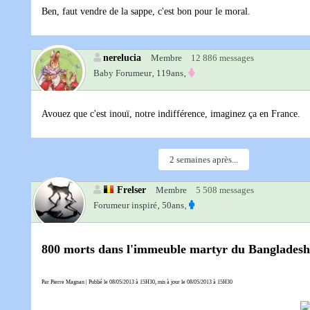
Ben, faut vendre de la sappe, c'est bon pour le moral.
nerelucia
Membre
12 886 messages
Baby Forumeur‚
119ans‚
Avouez que c'est inouï, notre indifférence, imaginez ça en France.
2 semaines après...
Frelser
Membre
5 508 messages
Forumeur inspiré‚
50ans‚
800 morts dans l'immeuble martyr du Bangladesh : 
Par Pierre Magnan | Publié le 08/05/2013 à 15H30, mis à jour le 08/05/2013 à 15H30