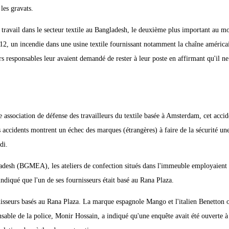
les gravats.
e travail dans le secteur textile au Bangladesh, le deuxième plus important au m
2, un incendie dans une usine textile fournissant notamment la chaîne améric
rs responsables leur avaient demandé de rester à leur poste en affirmant qu'il ne 
association de défense des travailleurs du textile basée à Amsterdam, cet accid
cidents montrent un échec des marques (étrangères) à faire de la sécurité une 
di.
ngladesh (BGMEA), les ateliers de confection situés dans l'immeuble employaient
ndiqué que l'un de ses fournisseurs était basé au Rana Plaza.
rnisseurs basés au Rana Plaza. La marque espagnole Mango et l'italien Benetton 
sable de la police, Monir Hossain, a indiqué qu'une enquête avait été ouverte à