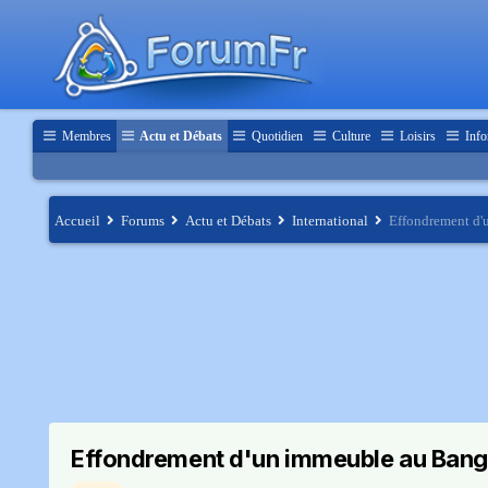
Membres
Actu et Débats
Quotidien
Culture
Loisirs
Info
Accueil
Forums
Actu et Débats
International
Effondrement d'u
Effondrement d'un immeuble au Bangl