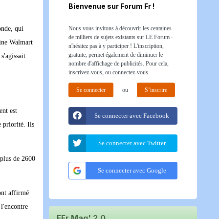
Bienvenue sur Forum Fr !
Nous vous invitons à découvrir les centaines
onde, qui
de milliers de sujets existants sur LE Forum -
aine Walmart
n'hésitez pas à y participer ! L'inscription,
gratuite, permet également de diminuer le
s'agissait
nombre d'affichage de publicités. Pour cela,
inscrivez-vous, ou connectez-vous.
Se connecter
ou
S’inscrire
ent est
Se connecter avec Facebook
priorité. Ils
Se connecter avec Twitter
 plus de 2600
Se connecter avec Google
ont affirmé
 l'encontre
FFr Mag' 2.0