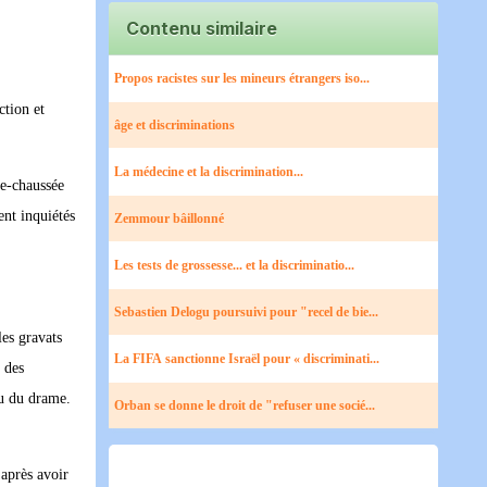
Contenu similaire
Propos racistes sur les mineurs étrangers iso...
ction et
âge et discriminations
La médecine et la discrimination...
de-chaussée
ent inquiétés
Zemmour bâillonné
Les tests de grossesse... et la discriminatio...
Sebastien Delogu poursuivi pour "recel de bie...
les gravats
La FIFA sanctionne Israël pour « discriminati...
 des
eu du drame.
Orban se donne le droit de "refuser une socié...
 après avoir