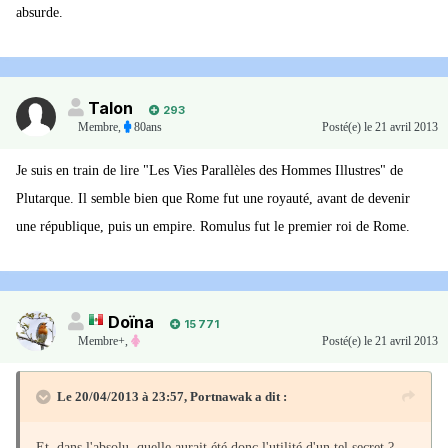
absurde.
Talon
293
Membre
,
80ans
Posté(e)
le 21 avril 2013
Je suis en train de lire "Les Vies Parallèles des Hommes Illustres" de
Plutarque. Il semble bien que Rome fut une royauté, avant de devenir
une république, puis un empire. Romulus fut le premier roi de Rome.
Doïna
15 771
Membre+,
Posté(e)
le 21 avril 2013
Le 20/04/2013 à 23:57, Portnawak a dit :
Et, dans l'absolu, quelle aurait été donc l'utilité d'un tel secret ?