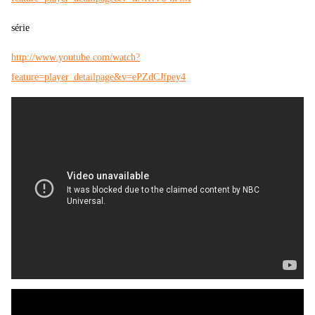
série
http://www.youtube.com/watch?
feature=player_detailpage&v=ePZdCJfpey4