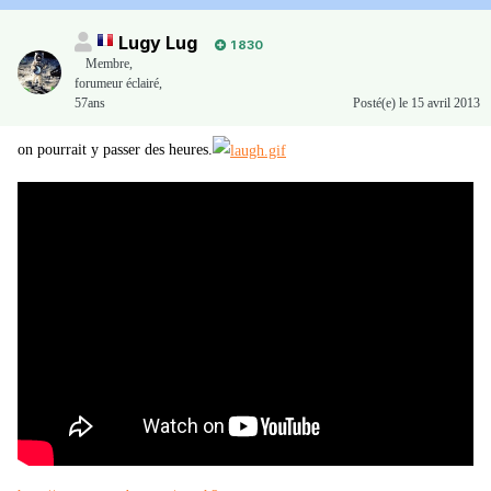
Lugy Lug
1 830
Membre
,
forumeur éclairé,
57ans
Posté(e)
le 15 avril 2013
on pourrait y passer des heures.