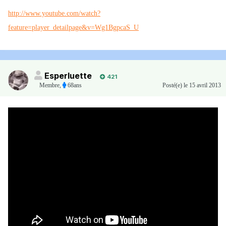
http://www.youtube.com/watch?
feature=player_detailpage&v=Wg1BgpcaS_U
Esperluette
421
Membre
,
68ans
Posté(e)
le 15 avril 2013