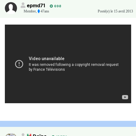
epmd71
698
Membre
,
47ans
Posté(e)
le 15 avril 2013