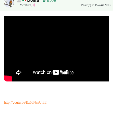
Doïna
15 779
Membre+,
Posté(e)
le 15 avril 2013
http://youtu.be/Bz6dNznUi3E