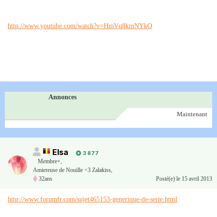
http://www.youtube.com/watch?v=HmVq8kmNYkQ
Annonces
Maintenant
Elsa
3 877
Membre+,
Amiereuse de Nouille <3 Zalakiss,
32ans
Posté(e)
le 15 avril 2013
http://www.forumfr.com/sujet465153-generique-de-serie.html