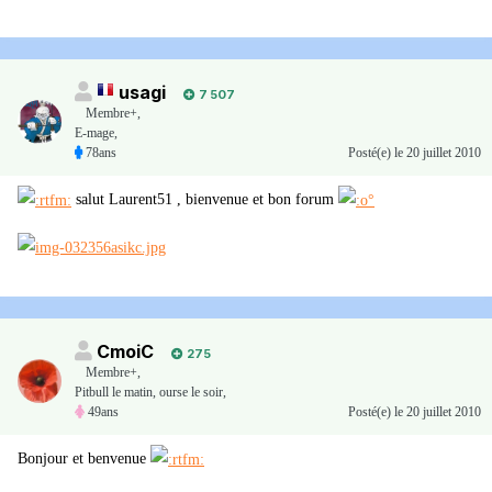
usagi
7 507
Membre+,
E-mage,
78ans
Posté(e)
le 20 juillet 2010
salut Laurent51 , bienvenue et bon forum
CmoiC
275
Membre+,
Pitbull le matin, ourse le soir,
49ans
Posté(e)
le 20 juillet 2010
Bonjour et benvenue