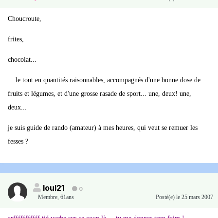
Choucroute,
frites,
chocolat...
... le tout en quantités raisonnables, accompagnés d'une bonne dose de
fruits et légumes, et d'une grosse rasade de sport... une, deux! une,
deux...
je suis guide de rando (amateur) à mes heures, qui veut se remuer les
fesses ?
loul21
0
Membre
,
61ans
Posté(e)
le 25 mars 2007