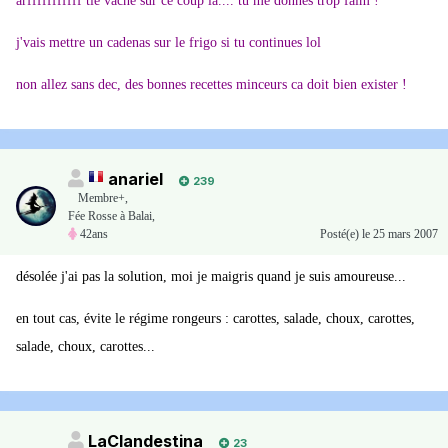
arfffffffffff tié vache sur ce coup là.... tu me donnes trop faim !
j'vais mettre un cadenas sur le frigo si tu continues lol
non allez sans dec, des bonnes recettes minceurs ca doit bien exister !
anariel
239
Membre+,
Fée Rosse à Balai,
42ans
Posté(e)
le 25 mars 2007
désolée j'ai pas la solution, moi je maigris quand je suis amoureuse...
en tout cas, évite le régime rongeurs : carottes, salade, choux, carottes,
salade, choux, carottes...
LaClandestina
23