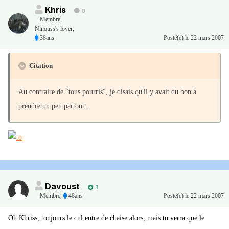
Khris
0
Membre
,
Ninouss's lover,
38ans
Posté(e)
le 22 mars 2007
Citation
Au contraire de "tous pourris", je disais qu'il y avait du bon à
prendre un peu partout...
Davoust
1
Membre
,
48ans
Posté(e)
le 22 mars 2007
Oh Khriss, toujours le cul entre de chaise alors, mais tu verra que le