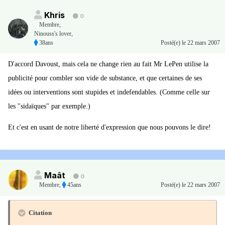
Khris
0
Membre
,
Ninouss's lover,
38ans
Posté(e)
le 22 mars 2007
D'accord Davoust, mais cela ne change rien au fait Mr LePen utilise la
publicité pour combler son vide de substance, et que certaines de ses
idées ou interventions sont stupides et indefendables. (Comme celle sur
les "sidaïques" par exemple.)
Et c'est en usant de notre liberté d'expression que nous pouvons le dire!
Maât
0
Membre
,
45ans
Posté(e)
le 22 mars 2007
Citation