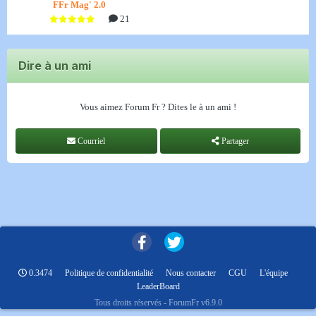
FFr Mag' 2.0
21
Dire à un ami
Vous aimez Forum Fr ? Dites le à un ami !
Courriel
Partager
0.3474
Politique de confidentialité
Nous contacter
CGU
L'équipe
LeaderBoard
Tous droits réservés - ForumFr v6.9.0