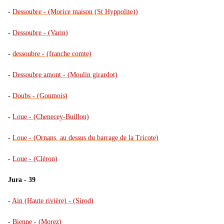
-
Dessoubre - (Morice maison (St Hyppolite))
-
Dessoubre - (Varin)
-
dessoubre - (franche comte)
-
Dessoubre amont - (Moulin girardot)
-
Doubs - (Goumois)
-
Loue - (Chenecey-Buillon)
-
Loue - (Ornans, au dessus du barrage de la Tricote)
-
Loue - (Cléron)
Jura - 39
-
Ain (Haute rivière) - (Sirod)
-
Bienne - (Morez)