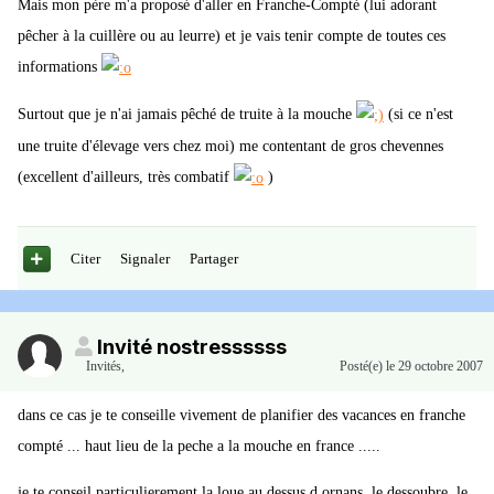
Mais mon père m'a proposé d'aller en Franche-Compté (lui adorant
pêcher à la cuillère ou au leurre) et je vais tenir compte de toutes ces
informations
Surtout que je n'ai jamais pêché de truite à la mouche
(si ce n'est
une truite d'élevage vers chez moi) me contentant de gros chevennes
(excellent d'ailleurs, très combatif
)
Citer
Signaler
Partager
Invité nostressssss
Invités
,
Posté(e)
le 29 octobre 2007
dans ce cas je te conseille vivement de planifier des vacances en franche
compté ... haut lieu de la peche a la mouche en france .....
je te conseil particulierement la loue au dessus d ornans, le dessoubre, le