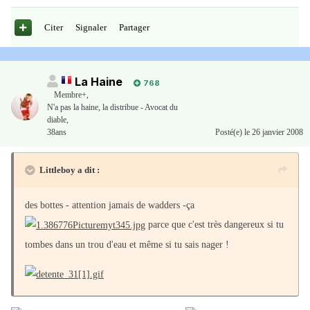
Citer
Signaler
Partager
La Haine
768
Membre+,
N'a pas la haine, la distribue - Avocat du
diable,
38ans
Posté(e)
le 26 janvier 2008
Littleboy a dit :
des bottes - attention jamais de wadders -ça
parce que c'est très dangereux si tu
tombes dans un trou d'eau et même si tu sais nager !