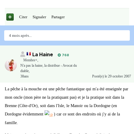
Citer
Signaler
Partager
4 mois après...
La Haine
768
Membre+,
N'a pas la haine, la distribue - Avocat du
diable,
38ans
Posté(e)
le 29 octobre 2007
La pêche à la mouche est une pêche fantastique qui m'a été enseignée par
mon oncle (mon père ne la pratiquant pas) et je la pratique soit dans la
Brenne (Côte-d'Or), soit dans l'Isle, le Manoir ou la Dordogne (en
Dordogne évidemment
) car ce sont des endroits où j'y ai de la
famille.