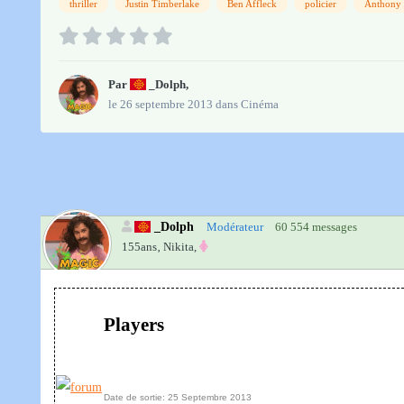
thriller
Justin Timberlake
Ben Affleck
policier
Anthony
Par
_Dolph
,
le 26 septembre 2013
dans
Cinéma
_Dolph
Modérateur
60 554 messages
155ans‚
Nikita,
Players
Date de sortie: 25 Septembre 2013