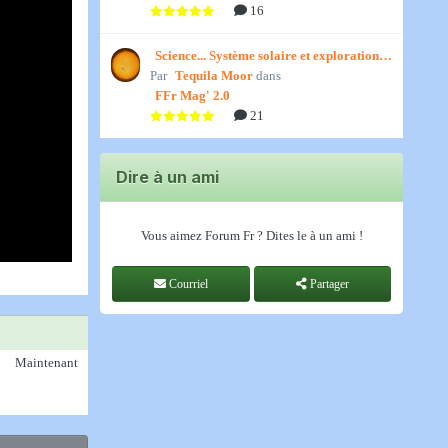
16
Science... Système solaire et exploration
Par
spatiale, par Jedino
Tequila Moor
dans
FFr Mag' 2.0
21
Dire à un ami
Vous aimez Forum Fr ? Dites le à un ami !
Courriel
Partager
Maintenant