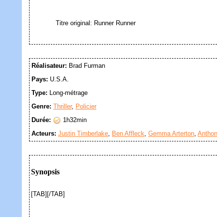
Titre original: Runner Runner
Réalisateur:
Brad Furman
Pays:
U.S.A.
Type:
Long-métrage
Genre:
Thriller
,
Policier
Durée:
1h32min
Acteurs:
Justin Timberlake
,
Ben Affleck
,
Gemma Arterton
,
Antho
Synopsis
[TAB][/TAB]