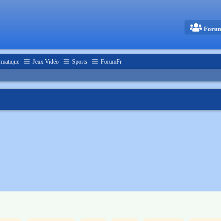
Foru
rmatique
Jeux Vidéo
Sports
ForumFr