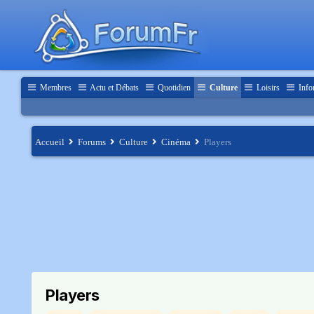
Membres
Actu et Débats
Quotidien
Culture
Loisirs
Info
Accueil
Forums
Culture
Cinéma
Players
Players