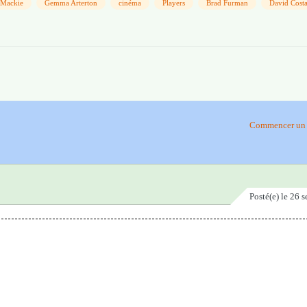
 Mackie
Gemma Arterton
cinéma
Players
Brad Furman
David Costa
Commencer un 
Posté(e)
le 26 