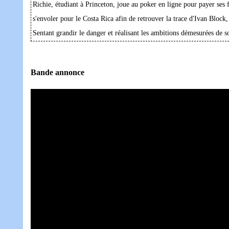
Richie, étudiant à Princeton, joue au poker en ligne pour payer ses fr
s'envoler pour le Costa Rica afin de retrouver la trace d'Ivan Block, 
Sentant grandir le danger et réalisant les ambitions démesurées de s
Bande annonce