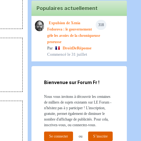
Populaires actuellement
Expulsion de Xenia
318
Fedorova : le gouvernement
gèle les avoirs de la chroniqueuse
prorusse
Par
DroitDeRéponse
Commencé
le 31 juillet
Bienvenue sur Forum Fr !
Nous vous invitons à découvrir les centaines
de milliers de sujets existants sur LE Forum -
n'hésitez pas à y participer ! L'inscription,
gratuite, permet également de diminuer le
nombre d'affichage de publicités. Pour cela,
inscrivez-vous, ou connectez-vous.
Se connecter
ou
S’inscrire