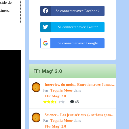
écide de
siness.
Se connecter avec Facebook
Se connecter avec Twitter
Se connecter avec Google
FFr Mag' 2.0
Interview du mois... Entretien avec January,
Par
par Titenath
Tequila Moor
dans
FFr Mag' 2.0
45
Science... Les jeux sérieux (« serious games
Par
») par Jedino
Tequila Moor
dans
FFr Mag' 2.0