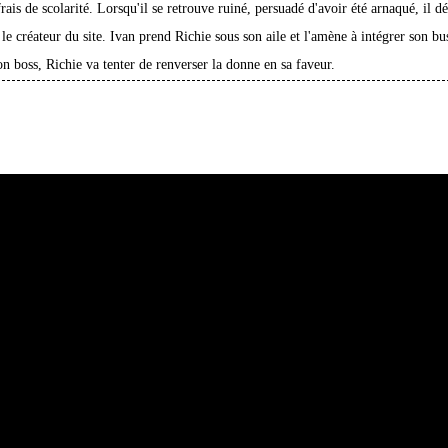
ais de scolarité. Lorsqu'il se retrouve ruiné, persuadé d'avoir été arnaqué, il d
le créateur du site. Ivan prend Richie sous son aile et l'amène à intégrer son bu
on boss, Richie va tenter de renverser la donne en sa faveur.