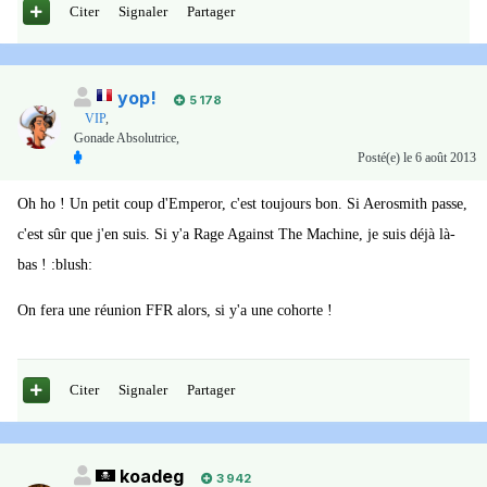
Citer
Signaler
Partager
yop!
5 178
VIP
,
Gonade Absolutrice,
Posté(e)
le 6 août 2013
Oh ho ! Un petit coup d'Emperor, c'est toujours bon. Si Aerosmith passe,
c'est sûr que j'en suis. Si y'a Rage Against The Machine, je suis déjà là-
bas ! :blush:
On fera une réunion FFR alors, si y'a une cohorte !
Citer
Signaler
Partager
koadeg
3 942