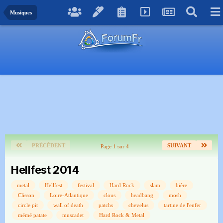
Musiques
PRÉCÉDENT
SUIVANT
Page 1 sur 4
Hellfest 2014
metal
Hellfest
festival
Hard Rock
slam
bière
Clisson
Loire-Atlantique
clous
headbang
mosh
circle pit
wall of death
patchs
chevelus
tartine de l'enfer
mémé patate
muscadet
Hard Rock & Metal