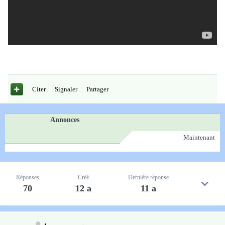
Citer
Signaler
Partager
Annonces
Maintenant
Réponses
Créé
Dernière réponse
70
12 a
11 a