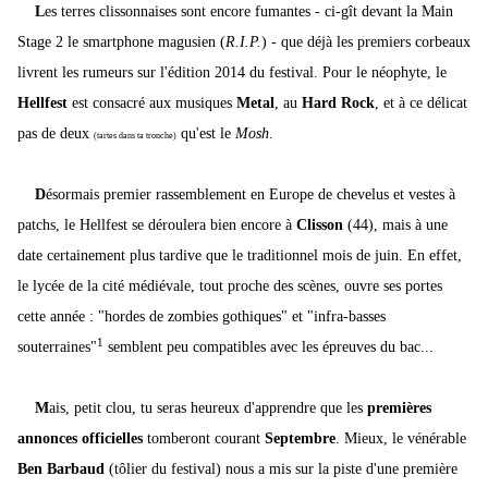
L
es terres clissonnaises sont encore fumantes - ci-gît devant la Main
Stage 2 le smartphone magusien (
R.I.P.
) - que déjà les premiers corbeaux
livrent les rumeurs sur l'édition 2014 du festival. Pour le néophyte, le
Hellfest
est consacré aux musiques
Metal
, au
Hard Rock
, et à ce délicat
pas de deux
qu'est le
Mosh
.
(tartes dans ta tronche)
D
ésormais premier rassemblement en Europe de chevelus et vestes à
patchs, le Hellfest se déroulera bien encore à
Clisson
(44), mais à une
date certainement plus tardive que le traditionnel mois de juin. En effet,
le lycée de la cité médiévale, tout proche des scènes, ouvre ses portes
cette année : "hordes de zombies gothiques" et "infra-basses
1
souterraines"
semblent peu compatibles avec les épreuves du bac...
M
ais, petit clou, tu seras heureux d'apprendre que les
premières
annonces officielles
tomberont courant
Septembre
. Mieux, le vénérable
Ben Barbaud
(tôlier du festival) nous a mis sur la piste d'une première