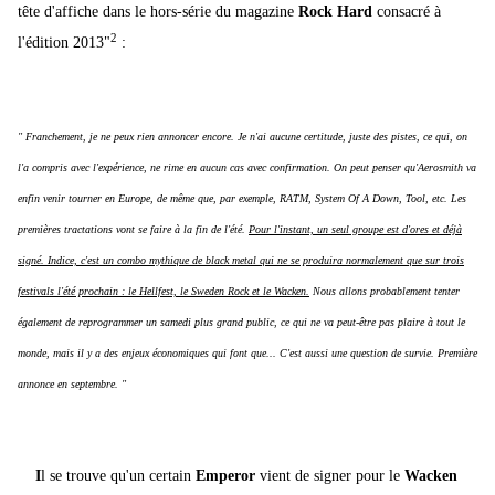
tête d'affiche dans le hors-série du magazine
Rock Hard
consacré à
2
l'édition 2013"
:
" Franchement, je ne peux rien annoncer encore. Je n'ai aucune certitude, juste des pistes, ce qui, on
l'a compris avec l'expérience, ne rime en aucun cas avec confirmation. On peut penser qu'Aerosmith va
enfin venir tourner en Europe, de même que, par exemple, RATM, System Of A Down, Tool, etc. Les
premières tractations vont se faire à la fin de l'été.
Pour l'instant, un seul groupe est d'ores et déjà
signé. Indice, c'est un combo mythique de black metal qui ne se produira normalement que sur trois
festivals l'été prochain : le Hellfest, le Sweden Rock et le Wacken.
Nous allons probablement tenter
également de reprogrammer un samedi plus grand public, ce qui ne va peut-être pas plaire à tout le
monde, mais il y a des enjeux économiques qui font que... C'est aussi une question de survie. Première
annonce en septembre. "
I
l se trouve qu'un certain
Emperor
vient de signer pour le
Wacken