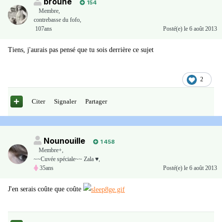
broune
154
Membre
,
contrebasse du fofo,
107ans
Posté(e)
le 6 août 2013
Tiens, j'aurais pas pensé que tu sois derrière ce sujet
2
Citer
Signaler
Partager
Nounouille
1 458
Membre+,
~~Cuvée spéciale~~ Zala ♥,
35ans
Posté(e)
le 6 août 2013
J'en serais coûte que coûte