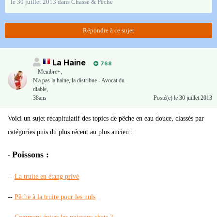
le 30 juillet 2013
dans
Chasse & Pêche
Répondre à ce sujet
La Haine
768
Membre+,
N'a pas la haine, la distribue - Avocat du
diable,
38ans
Posté(e)
le 30 juillet 2013
Voici un sujet récapitulatif des topics de pêche en eau douce, classés par
catégories puis du plus récent au plus ancien :
Poissons :
-
--
La truite en étang privé
--
Pêche à la truite pour les nuls