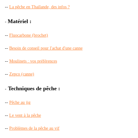
--
La pêche en Thaïlande, des infos ?
Matériel :
-
--
Fluocarbone (brochet)
--
Besoin de conseil pour l'achat d'une canne
--
Moulinets : vos préférences
--
Zepco (canne)
Techniques de pêche :
-
--
Pêche au jig
--
Le vent à la pêche
--
Problèmes de la pêche au vif