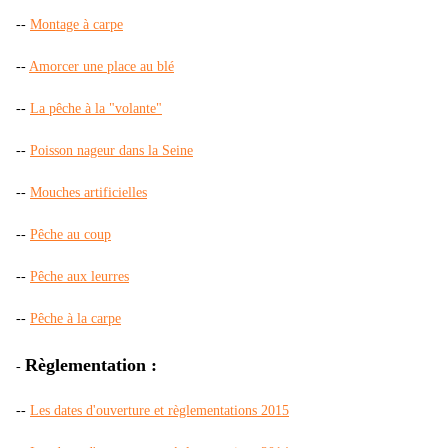
--
Montage à carpe
--
Amorcer une place au blé
--
La pêche à la "volante"
--
Poisson nageur dans la Seine
--
Mouches artificielles
--
Pêche au coup
--
Pêche aux leurres
--
Pêche à la carpe
Règlementation :
-
--
Les dates d'ouverture et règlementations 2015