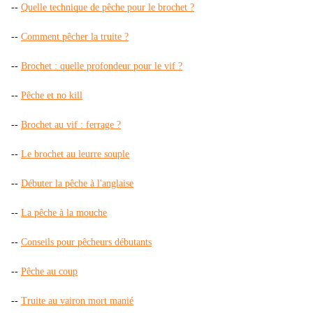
--
Quelle technique de pêche pour le brochet ?
--
Comment pêcher la truite ?
--
Brochet : quelle profondeur pour le vif ?
--
Pêche et no kill
--
Brochet au vif : ferrage ?
--
Le brochet au leurre souple
--
Débuter la pêche à l'anglaise
--
La pêche à la mouche
--
Conseils pour pêcheurs débutants
--
Pêche au coup
--
Truite au vairon mort manié