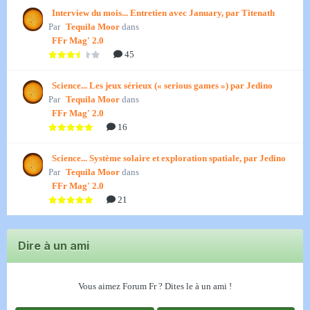
Interview du mois... Entretien avec January, par Titenath
Par
Tequila Moor
dans
FFr Mag' 2.0
45
Science... Les jeux sérieux (« serious games ») par Jedino
Par
Tequila Moor
dans
FFr Mag' 2.0
16
Science... Système solaire et exploration spatiale, par Jedino
Par
Tequila Moor
dans
FFr Mag' 2.0
21
Dire à un ami
Vous aimez Forum Fr ? Dites le à un ami !