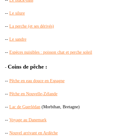
--
Le black-bass
--
Le silure
--
La perche (et ses dérivés)
--
Le sandre
--
Espèces nuisibles : poisson chat et perche soleil
Coins de pêche :
-
--
Pêche en eau douce en Espagne
--
Pêche en Nouvelle-Zélande
--
Lac de Guerlédan
(Morbihan, Bretagne)
--
Voyage au Danemark
--
Nouvel arrivant en Ardèche