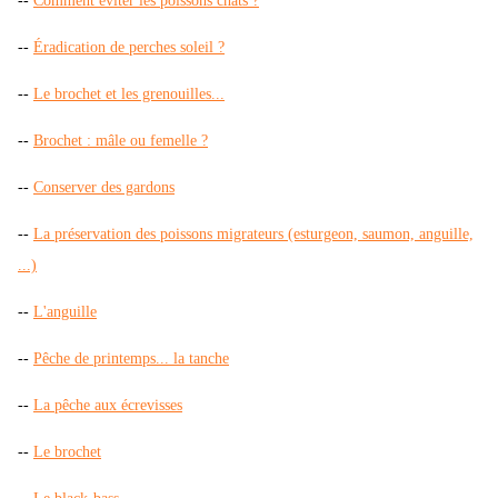
--
Comment éviter les poissons chats ?
--
Éradication de perches soleil ?
--
Le brochet et les grenouilles...
--
Brochet : mâle ou femelle ?
--
Conserver des gardons
--
La préservation des poissons migrateurs (esturgeon, saumon, anguille,
...)
--
L'anguille
--
Pêche de printemps... la tanche
--
La pêche aux écrevisses
--
Le brochet