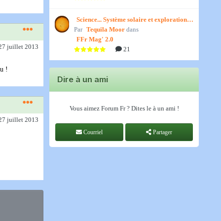
Science... Système solaire et exploration
Par
spatiale, par Jedino
Tequila Moor
dans
FFr Mag' 2.0
27 juillet 2013
21
ou !
Dire à un ami
Vous aimez Forum Fr ? Dites le à un ami !
27 juillet 2013
Courriel
Partager