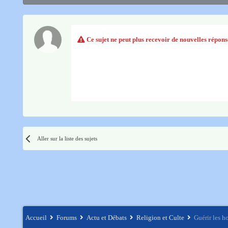
Ce sujet ne peut plus recevoir de nouvelles répons
Aller sur la liste des sujets
Accueil
Forums
Actu et Débats
Religion et Culte
Guérir les 