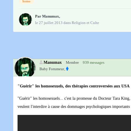
homo
Par
Manumax
,
le 27 juillet 2013
dans
Religion et Culte
Manumax
Membre
939 messages
Baby Forumeur‚
"Guérir" les homosexuels, des thérapies controversées aux USA
"Guérir" les homosexuels... c'est la promesse du Docteur Tara King, o
veulent l'interdire à cause des dommages psychologiques importants 