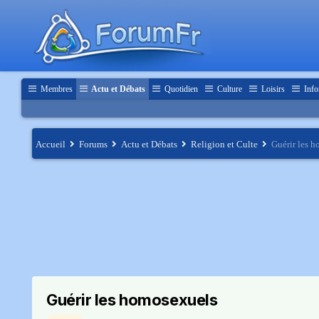
Membres
Actu et Débats
Quotidien
Culture
Loisirs
Info
Accueil
Forums
Actu et Débats
Religion et Culte
Guérir les 
Guérir les homosexuels