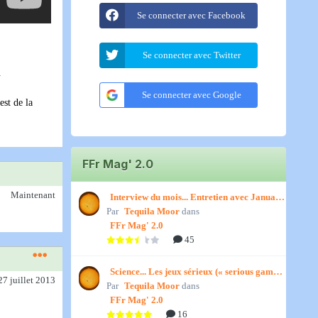
Se connecter avec Facebook
Se connecter avec Twitter
.
Se connecter avec Google
est de la
FFr Mag' 2.0
Maintenant
Interview du mois... Entretien avec January,
Par
par Titenath
Tequila Moor
dans
FFr Mag' 2.0
45
Science... Les jeux sérieux (« serious games
27 juillet 2013
Par
») par Jedino
Tequila Moor
dans
FFr Mag' 2.0
16