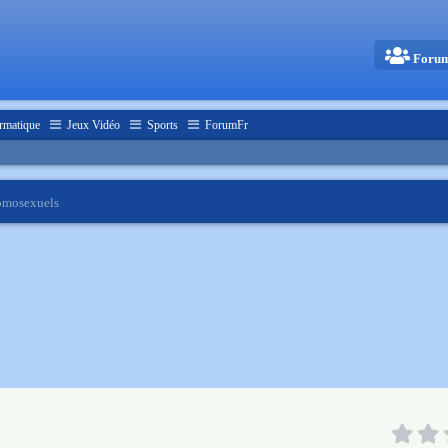
Foru
rmatique
Jeux Vidéo
Sports
ForumFr
homosexuels