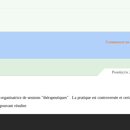
Commencer un 
Posté(e)
le 
rganisatrice de sessions "thérapeutiques" . La pratique est controversée et certa
pouvant résulter.