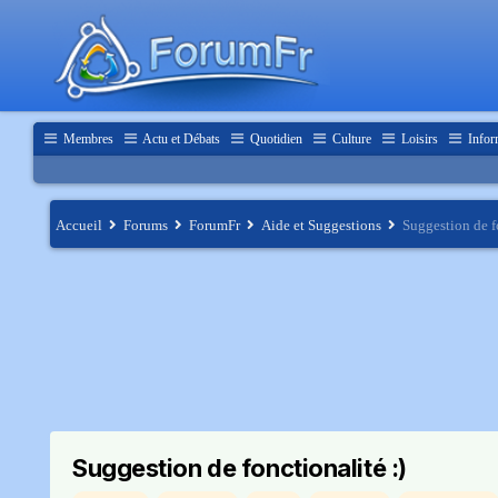
Membres
Actu et Débats
Quotidien
Culture
Loisirs
Infor
Accueil
Forums
ForumFr
Aide et Suggestions
Suggestion de fo
Suggestion de fonctionalité :)