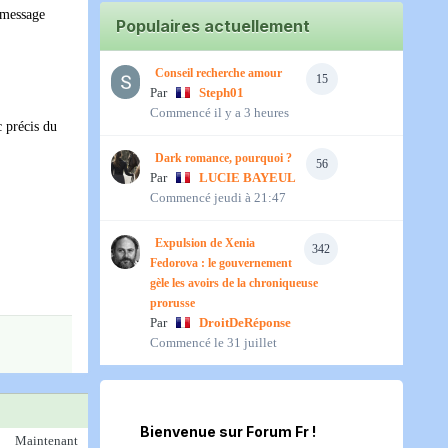
 message
Populaires actuellement
Conseil recherche amour
15
Par
Steph01
Commencé
il y a 3 heures
c précis du
Dark romance, pourquoi ?
56
Par
LUCIE BAYEUL
Commencé
jeudi à 21:47
Expulsion de Xenia
342
Fedorova : le gouvernement
gèle les avoirs de la chroniqueuse
prorusse
Par
DroitDeRéponse
Commencé
le 31 juillet
Bienvenue sur Forum Fr !
Maintenant