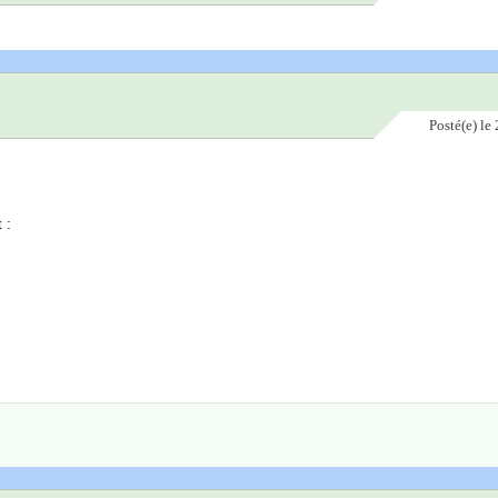
Posté(e)
le 
 :