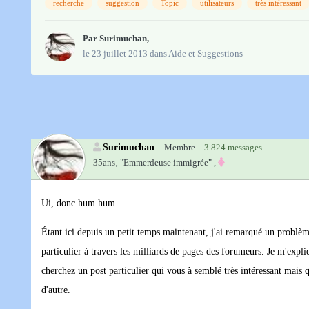
recherche
suggestion
Topic
utilisateurs
très intéressant
Par
Surimuchan
,
le 23 juillet 2013
dans
Aide et Suggestions
Surimuchan
Membre
3 824 messages
35ans‚
"Emmerdeuse immigrée" ,
Ui, donc hum hum.
Étant ici depuis un petit temps maintenant, j'ai remarqué un problème
particulier à travers les milliards de pages des forumeurs. Je m'exp
cherchez un post particulier qui vous à semblé très intéressant mais
d'autre.