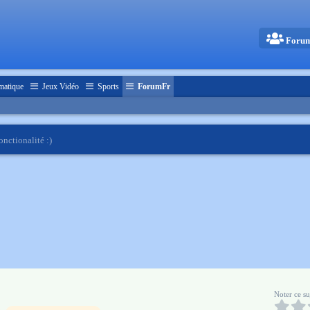
Foru
matique
Jeux Vidéo
Sports
ForumFr
nctionalité :)
Noter ce su