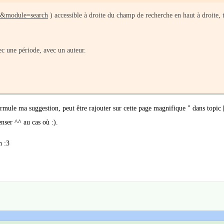
.e&module=search
) accessible à droite du champ de recherche en haut à droite, t
c une période, avec un auteur.
mule ma suggestion, peut être rajouter sur cette page magnifique " dans topic [
nser ^^ au cas où :).
n :3