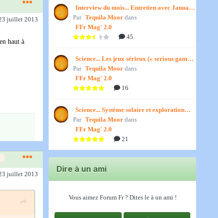
Interview du mois... Entretien avec January,
Par
par Titenath
Tequila Moor
dans
23 juillet 2013
FFr Mag' 2.0
45
en haut à
Science... Les jeux sérieux (« serious games
Par
») par Jedino
Tequila Moor
dans
FFr Mag' 2.0
16
Science... Système solaire et exploration
Par
spatiale, par Jedino
Tequila Moor
dans
FFr Mag' 2.0
21
Dire à un ami
23 juillet 2013
Vous aimez Forum Fr ? Dites le à un ami !