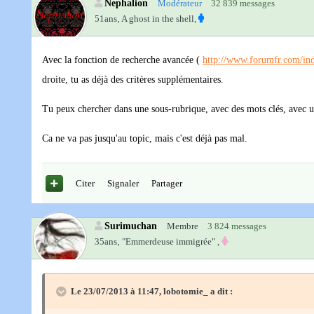
Nephalion
Modérateur
32 839 messages
51ans‚
A ghost in the shell,
Avec la fonction de recherche avancée (
http://www.forumfr.com/i
droite, tu as déjà des critères supplémentaires.
Tu peux chercher dans une sous-rubrique, avec des mots clés, avec u
Ca ne va pas jusqu'au topic, mais c'est déjà pas mal.
Citer
Signaler
Partager
Surimuchan
Membre
3 824 messages
35ans‚
"Emmerdeuse immigrée" ,
Le 23/07/2013 à 11:47, lobotomie_ a dit :