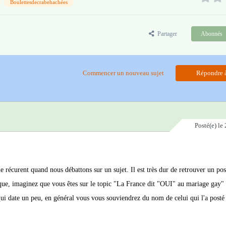
Boulettesdecrabehachées
Partager
Abonnés
Commencer un nouveau sujet
Répondre à
Posté(e)
le 
 récurent quand nous débattons sur un sujet. Il est très dur de retrouver un pos
lique, imaginez que vous êtes sur le topic "La France dit "OUI" au mariage gay"
 qui date un peu, en général vous vous souviendrez du nom de celui qui l'a posté