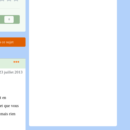
0
 ce sujet
23 juillet 2013
t en
 et que vous
 mais rien