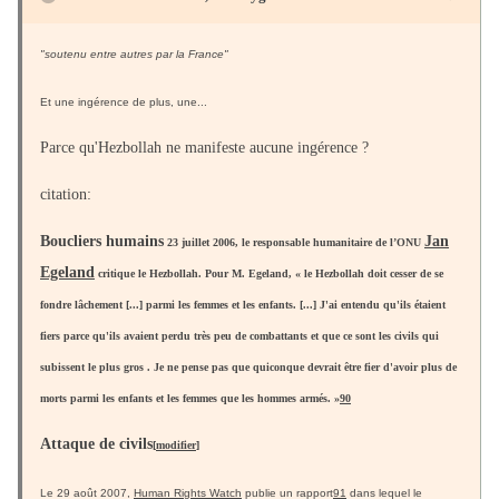
"soutenu entre autres par la France"
Et une ingérence de plus, une...
Parce qu'Hezbollah ne manifeste aucune ingérence ?
citation:
Boucliers humains
Jan
23 juillet 2006, le responsable humanitaire de l’ONU
Egeland
critique le Hezbollah. Pour M. Egeland,
« le Hezbollah doit cesser de se
fondre lâchement [...] parmi les femmes et les enfants. [...] J'ai entendu qu'ils étaient
fiers parce qu'ils avaient perdu très peu de combattants et que ce sont les civils qui
subissent le plus gros . Je ne pense pas que quiconque devrait être fier d'avoir plus de
morts parmi les enfants et les femmes que les hommes armés. »
90
Attaque de civils
[
modifier
]
Le 29 août 2007,
Human Rights Watch
publie un rapport
91
dans lequel le