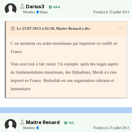
Darius3
494
Membre
,
66ans
Posté(e)
le 25 juillet 2013
Le 25/07/2013 à 02:58, Maitre Renard a dit :
C est surement ces arabo-musulmans qui importent ce conflit en
France
Vous avez tout à fait raison. Un exemple. après des stages auprès
de fondamentalistes musulmans, des Djihadistes, Merah n'a rien
importé en France. Hezbollah est une organisation tolérante et
humanitaire.
Maitre Renard
155
Membre
,
Posté(e)
le 25 juillet 2013