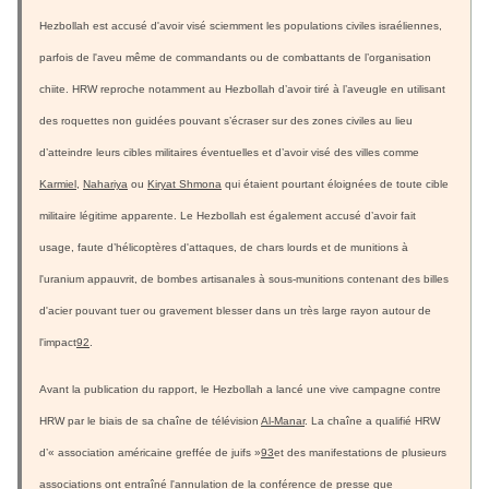
Hezbollah est accusé d'avoir visé sciemment les populations civiles israéliennes,
parfois de l'aveu même de commandants ou de combattants de l’organisation
chiite. HRW reproche notamment au Hezbollah d’avoir tiré à l’aveugle en utilisant
des roquettes non guidées pouvant s’écraser sur des zones civiles au lieu
d’atteindre leurs cibles militaires éventuelles et d’avoir visé des villes comme
Karmiel
,
Nahariya
ou
Kiryat Shmona
qui étaient pourtant éloignées de toute cible
militaire légitime apparente. Le Hezbollah est également accusé d’avoir fait
usage, faute d’hélicoptères d'attaques, de chars lourds et de munitions à
l'uranium appauvrit, de bombes artisanales à sous-munitions contenant des billes
d'acier pouvant tuer ou gravement blesser dans un très large rayon autour de
l'impact
92
.
Avant la publication du rapport, le Hezbollah a lancé une vive campagne contre
HRW par le biais de sa chaîne de télévision
Al-Manar
. La chaîne a qualifié HRW
d’« association américaine greffée de juifs »
93
et des manifestations de plusieurs
associations ont entraîné l'annulation de la conférence de presse que