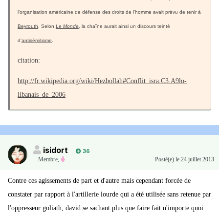
l’organisation américaine de défense des droits de l’homme avait prévu de tenir à
Beyrouth
. Selon
Le Monde
, la chaîne aurait ainsi un discours teinté
d'
antisémitisme
.
citation:
http://fr.wikipedia.org/wiki/Hezbollah#Conflit_isra.C3.A9lo-
libanais_de_2006
isidort
36
Membre
,
Posté(e)
le 24 juillet 2013
Contre ces agissements de part et d'autre mais cependant forcée de
constater par rapport à l'artillerie lourde qui a été utilisée sans retenue par
l'oppresseur goliath, david se sachant plus que faire fait n'importe quoi