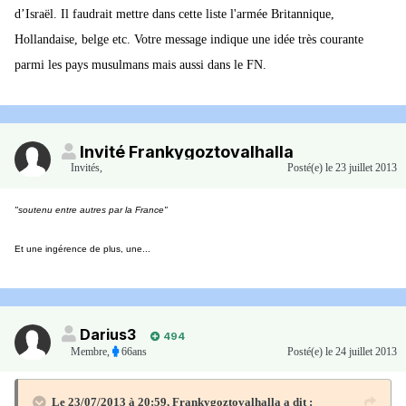
d’Israël. Il faudrait mettre dans cette liste l'armée Britannique,
Hollandaise, belge etc. Votre message indique une idée très courante
parmi les pays musulmans mais aussi dans le FN.
Invité Frankygoztovalhalla
Invités
,
Posté(e)
le 23 juillet 2013
"soutenu entre autres par la France"
Et une ingérence de plus, une...
Darius3
494
Membre
,
66ans
Posté(e)
le 24 juillet 2013
Le 23/07/2013 à 20:59, Frankygoztovalhalla a dit :