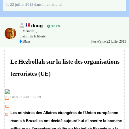
le 22 juillet 2013
dans
International
doug
1 626
Membre+,
Statut : de la liberté,
38ans
Posté(e)
le 22 juillet 2013
Le Hezbollah sur la liste des organisations
terroristes (UE)
Lundi 22 Juillet - 12:29
Les ministres des Affaires étrangères de l'Union européenne
réunis à Bruxelles ont décidé aujourd'hui d'inscrire la branche
militaire de l'organisation chiite du Hezbollah libanais sur la