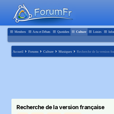
Membres
Actu et Débats
Quotidien
Culture
Loisirs
Info
Accueil
Forums
Culture
Musiques
Recherche de la version fr
Recherche de la version française