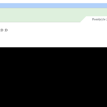
Posté(e)
le 
 :D :D