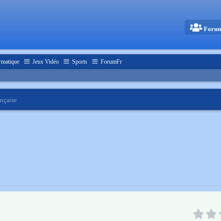
Foru
rmatique
Jeux Vidéo
Sports
ForumFr
ançaise