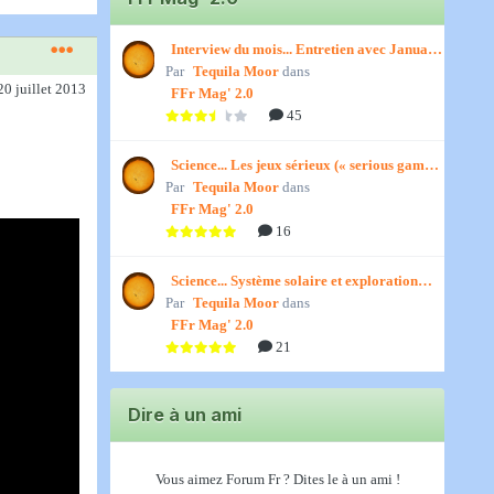
Interview du mois... Entretien avec January,
Par
par Titenath
Tequila Moor
dans
20 juillet 2013
FFr Mag' 2.0
45
Science... Les jeux sérieux (« serious games
Par
») par Jedino
Tequila Moor
dans
FFr Mag' 2.0
16
Science... Système solaire et exploration
Par
spatiale, par Jedino
Tequila Moor
dans
FFr Mag' 2.0
21
Dire à un ami
Vous aimez Forum Fr ? Dites le à un ami !