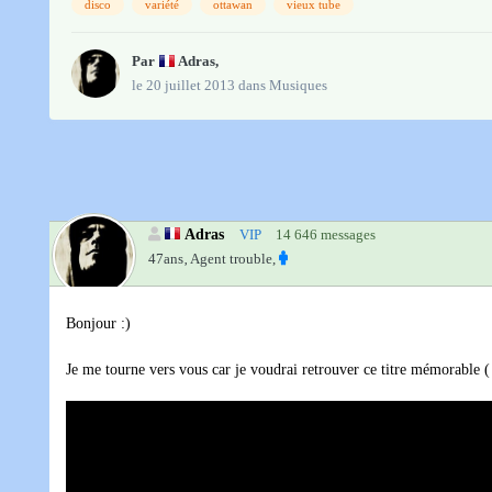
disco
variété
ottawan
vieux tube
Par
Adras
,
le 20 juillet 2013
dans
Musiques
Adras
VIP
14 646 messages
47ans‚
Agent trouble,
Bonjour :)
Je me tourne vers vous car je voudrai retrouver ce titre mémorable ( 