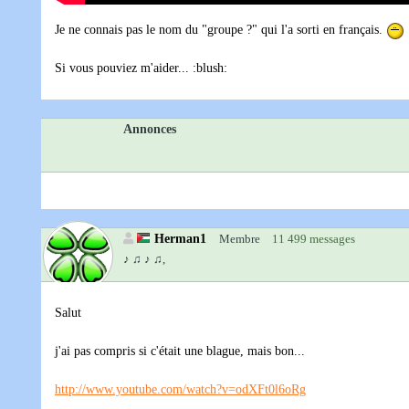
Je ne connais pas le nom du "groupe ?" qui l'a sorti en français.
Si vous pouviez m'aider... :blush:
Annonces
Herman1
Membre
11 499 messages
♪ ♫ ♪ ♫,
Salut
j'ai pas compris si c'était une blague, mais bon...
http://www.youtube.com/watch?v=odXFt0l6oRg