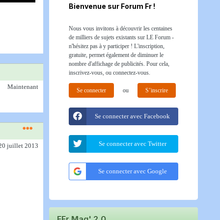
Bienvenue sur Forum Fr !
Nous vous invitons à découvrir les centaines
de milliers de sujets existants sur LE Forum -
n'hésitez pas à y participer ! L'inscription,
gratuite, permet également de diminuer le
nombre d'affichage de publicités. Pour cela,
inscrivez-vous, ou connectez-vous.
Maintenant
Se connecter
ou
S’inscrire
Se connecter avec Facebook
Se connecter avec Twitter
20 juillet 2013
Se connecter avec Google
FFr Mag' 2.0