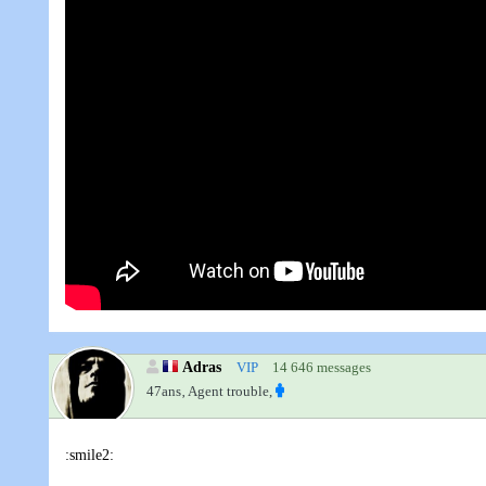
Adras
VIP
14 646 messages
47ans‚
Agent trouble,
:smile2: