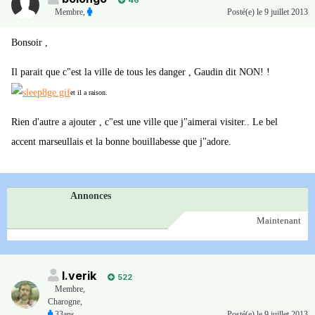
46
Membre
,
Posté(e)
le 9 juillet 2013
Bonsoir ,
Il parait que c"est la ville de tous les danger , Gaudin dit NON! !
et il a raison.
Rien d'autre a ajouter , c"est une ville que j"aimerai visiter.. Le bel
accent marseullais et la bonne bouillabesse que j"adore.
Annonces
Maintenant
I.verik
522
Membre
,
Charogne,
33ans
Posté(e)
le 9 juillet 2013