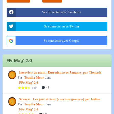
Se connecter avec Facebook
Se connecter avec Twitter
Se connecter avec Google
FFr Mag' 2.0
Interview du mois... Entretien avec January, par Titenath
Par
Tequila Moor
dans
FFr Mag' 2.0
45
Science... Les jeux sérieux (« serious games ») par Jedino
Par
Tequila Moor
dans
FFr Mag' 2.0