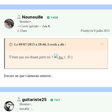
Nounouille
1 458
Membre+,
~~Cuvée spéciale~~ Zala ♥,
35ans
Posté(e)
le 9 juillet 2013
Le 09/07/2013 à 20:46, I.verik a dit :
T'étais pas soi-disant parti toi ?
( :D )
Encore un que t'aimerais enterrer...
guitariste25
767
Membre+,
- .inusable. -,