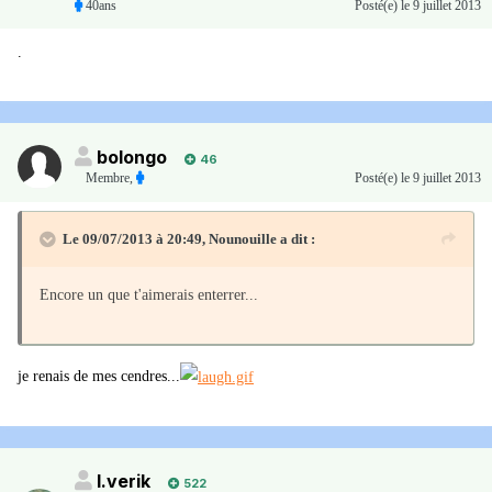
40ans
Posté(e)
le 9 juillet 2013
.
bolongo
46
Membre
,
Posté(e)
le 9 juillet 2013
Le 09/07/2013 à 20:49, Nounouille a dit :
Encore un que t'aimerais enterrer...
je renais de mes cendres...
I.verik
522