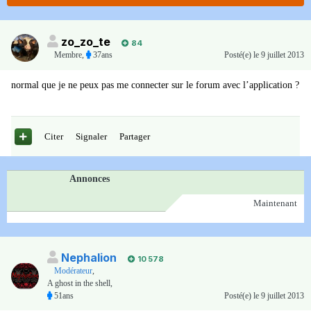
zo_zo_te
84
Membre
,
37ans
Posté(e)
le 9 juillet 2013
normal que je ne peux pas me connecter sur le forum avec l’application ?
Citer
Signaler
Partager
Annonces
Maintenant
Nephalion
10 578
Modérateur
,
A ghost in the shell,
51ans
Posté(e)
le 9 juillet 2013