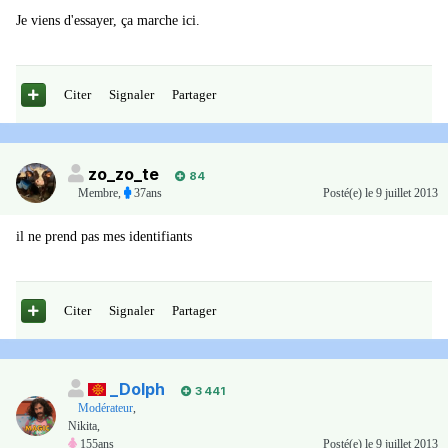
Je viens d'essayer, ça marche ici.
Citer
Signaler
Partager
zo_zo_te
84
Membre
,
37ans
Posté(e)
le 9 juillet 2013
il ne prend pas mes identifiants
Citer
Signaler
Partager
_Dolph
3 441
Modérateur
,
Nikita,
155ans
Posté(e)
le 9 juillet 2013