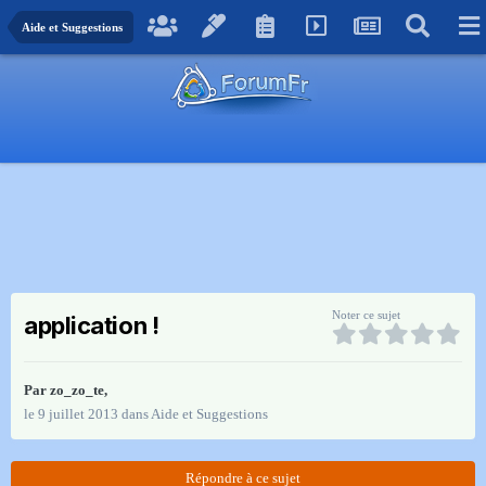
Aide et Suggestions
Noter ce sujet
application !
Par
zo_zo_te
,
le 9 juillet 2013
dans
Aide et Suggestions
Répondre à ce sujet