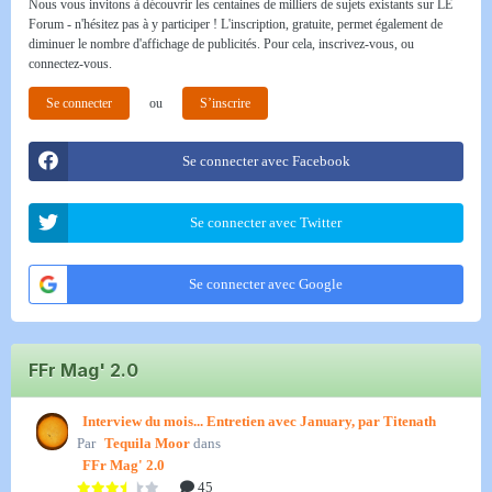
Nous vous invitons à découvrir les centaines de milliers de sujets existants sur LE
Forum - n'hésitez pas à y participer ! L'inscription, gratuite, permet également de
diminuer le nombre d'affichage de publicités. Pour cela, inscrivez-vous, ou
connectez-vous.
Se connecter
ou
S’inscrire
Se connecter avec Facebook
Se connecter avec Twitter
Se connecter avec Google
FFr Mag' 2.0
Interview du mois... Entretien avec January, par Titenath
Par
Tequila Moor
dans
FFr Mag' 2.0
45