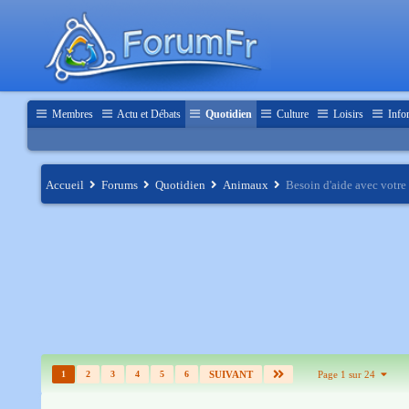
Membres
Actu et Débats
Quotidien
Culture
Loisirs
Info
Accueil
Forums
Quotidien
Animaux
Besoin d'aide avec votr
1
2
3
4
5
6
SUIVANT
Page 1 sur 24