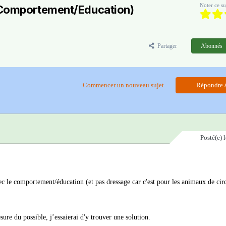
Noter ce su
 (Comportement/Education)
Partager
Abonnés
Commencer un nouveau sujet
Répondre à
Posté(e)
vec le comportement/éducation (et pas dressage car c'est pour les animaux de cir
re du possible, j’essaierai d'y trouver une solution.