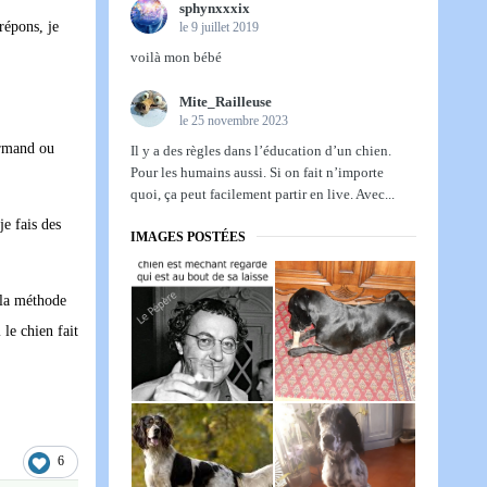
sphynxxxix
répons, je
le 9 juillet 2019
voilà mon bébé
Mite_Railleuse
le 25 novembre 2023
ourmand ou
Il y a des règles dans l’éducation d’un chien.
Pour les humains aussi. Si on fait n’importe
quoi, ça peut facilement partir en live. Avec...
je fais des
IMAGES POSTÉES
 la méthode
 le chien fait
6