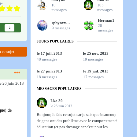
jet
10
105
messages
messages
Herman1
sphynxxxix
20
9 messages
2
messages
JOURS POPULAIRES
 ce sujet
le 17 juil. 2013
le 25 nov. 2023
48 messages
19 messages
le 27 juin 2013
le 19 juil. 2013
18 messages
17 messages
le 26 juin 2013
MESSAGES POPULAIRES
Lko 30
le 26 juin 2013
que) de
Bonjour, Je fais ce sujet car je sais que beaucoup
de gens ont des problème avec le comportement/
éducation (et pas dressage car c'est pour les...