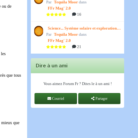
Par
») par Jedino
Tequila Moor
dans
e ou de
FFr Mag' 2.0
16
Science... Système solaire et exploration
Par
spatiale, par Jedino
Tequila Moor
dans
FFr Mag' 2.0
21
 les
Dire à un ami
rès que tous
Vous aimez Forum Fr ? Dites le à un ami !
Courriel
Partager
er mieux que