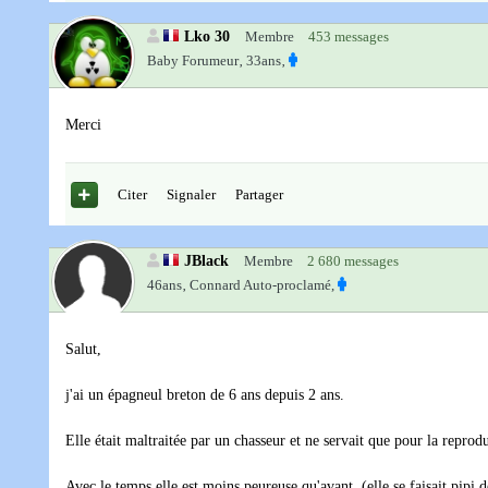
Lko 30
Membre
453 messages
Baby Forumeur‚
33ans‚
Merci
Citer
Signaler
Partager
JBlack
Membre
2 680 messages
46ans‚
Connard Auto-proclamé,
Salut,
j'ai un épagneul breton de 6 ans depuis 2 ans.
Elle était maltraitée par un chasseur et ne servait que pour la reprod
Avec le temps elle est moins peureuse qu'avant. (elle se faisait pipi 