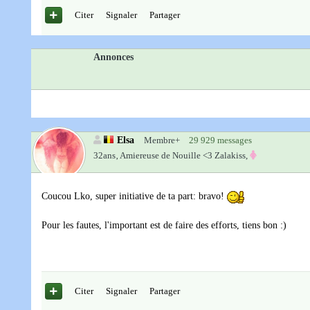
Citer
Signaler
Partager
Annonces
Elsa
Membre+
29 929 messages
32ans‚
Amiereuse de Nouille <3 Zalakiss,
Coucou Lko, super initiative de ta part: bravo!
Pour les fautes, l'important est de faire des efforts, tiens bon :)
Citer
Signaler
Partager