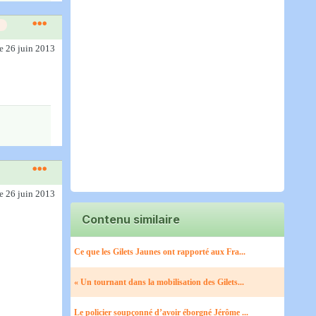
le 26 juin 2013
le 26 juin 2013
Contenu similaire
Ce que les Gilets Jaunes ont rapporté aux Fra...
« Un tournant dans la mobilisation des Gilets...
Le policier soupçonné d’avoir éborgné Jérôme ...