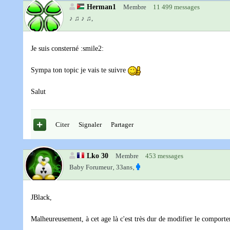
Herman1
Membre
11 499 messages
♪ ♫ ♪ ♫,
Je suis consterné :smile2:
Sympa ton topic je vais te suivre
Salut
Citer
Signaler
Partager
Lko 30
Membre
453 messages
Baby Forumeur‚
33ans‚
JBlack,
Malheureusement, à cet age là c'est très dur de modifier le comporteme