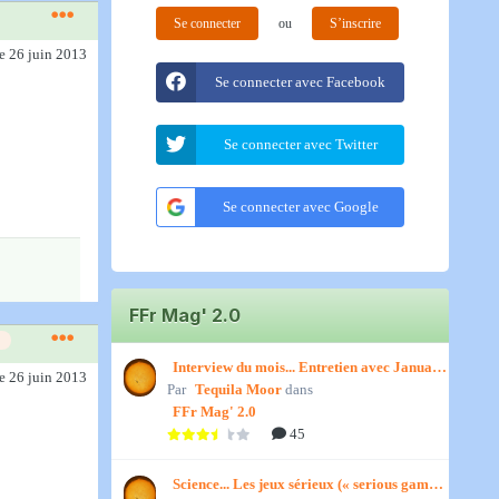
Se connecter
ou
S’inscrire
le 26 juin 2013
Se connecter avec Facebook
Se connecter avec Twitter
Se connecter avec Google
FFr Mag' 2.0
Interview du mois... Entretien avec January,
le 26 juin 2013
Par
par Titenath
Tequila Moor
dans
FFr Mag' 2.0
45
Science... Les jeux sérieux (« serious games