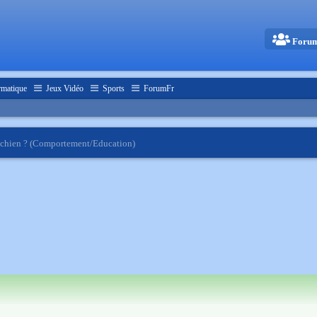
Foru
rmatique
Jeux Vidéo
Sports
ForumFr
e chien ? (Comportement/Education)