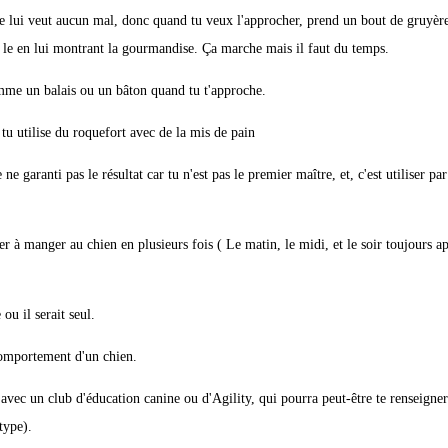
 ne lui veut aucun mal, donc quand tu veux l'approcher, prend un bout de gruyèr
e le en lui montrant la gourmandise. Ça marche mais il faut du temps.
omme un balais ou un bâton quand tu t'approche.
e tu utilise du roquefort avec de la mis de pain
 garanti pas le résultat car tu n'est pas le premier maître, et, c'est utiliser par
à manger au chien en plusieurs fois ( Le matin, le midi, et le soir toujours ap
u il serait seul.
e comportement d'un chien.
ct avec un club d'éducation canine ou d'Agility, qui pourra peut-être te renseign
type).