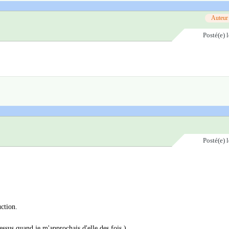
Auteur
Posté(e)
Posté(e)
uction.
dessus quand je m'approchais d'elle des fois.)