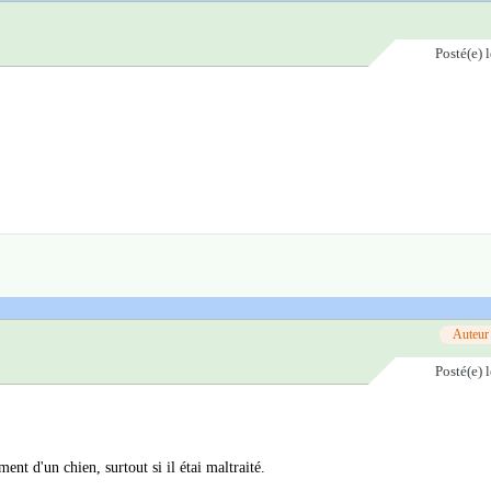
Posté(e)
Auteur
Posté(e)
nt d'un chien, surtout si il étai maltraité.