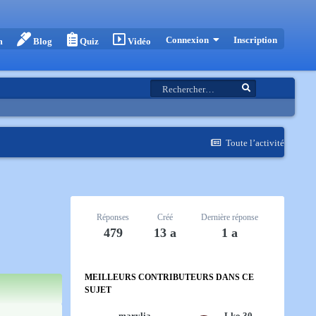
Inscription
Connexion
m
Blog
Quiz
Vidéo
Toute l’activité
Réponses
Créé
Dernière réponse
479
13 a
1 a
MEILLEURS CONTRIBUTEURS DANS CE
SUJET
marylia
Lko 30