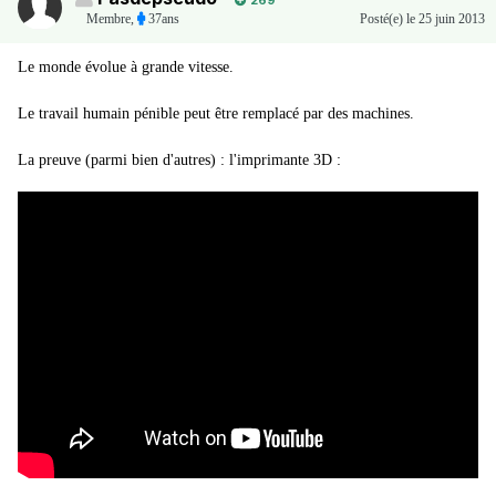
269
Membre
,
37ans
Posté(e)
le 25 juin 2013
Le monde évolue à grande vitesse.
Le travail humain pénible peut être remplacé par des machines.
La preuve (parmi bien d'autres) : l'imprimante 3D :