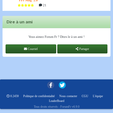
FFr Mag' 2.0
21
Dire à un ami
Vous aimez Forum Fr ? Dites le à un ami !
Courriel
Partager
0.2459
Politique de confidentialité
Nous contacter
CGU
L'équipe
LeaderBoard
Tous droits réservés - ForumFr v6.9.0