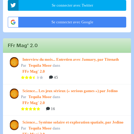
Se connecter avec Twitter
Se connecter avec Google
FFr Mag' 2.0
Interview du mois... Entretien avec January, par Titenath
Par
Tequila Moor
dans
FFr Mag' 2.0
45
Science... Les jeux sérieux (« serious games ») par Jedino
Par
Tequila Moor
dans
FFr Mag' 2.0
16
Science... Système solaire et exploration spatiale, par Jedino
Par
Tequila Moor
dans