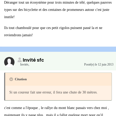
Déranger tout un écosystème pour trois minutes de télé, quelques pauvres
types sur des bicyclette et des centaines de promeneurs autour c'est juste
inutile!
Ils tout chamboulé pour que ces petit rigolos puissent passé la et ne
reviendrons jamais!
Invité sfc
Invités
,
Posté(e)
le 12 juin 2013
Citation
Si un coureur fait une erreur, il fera une chute de 30 mètres.
c'est comme a l'époque , le rallye du mont blanc passais vers chez moi ,
maintenant ils y passe plus , mais il a fallut quelque mort pour qu'il