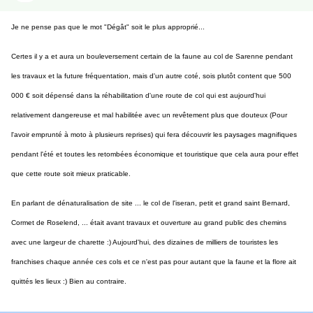
Je ne pense pas que le mot "Dégât" soit le plus approprié...
Certes il y a et aura un bouleversement certain de la faune au col de Sarenne pendant
les travaux et la future fréquentation, mais d'un autre coté, sois plutôt content que 500
000 € soit dépensé dans la réhabilitation d'une route de col qui est aujourd'hui
relativement dangereuse et mal habilitée avec un revêtement plus que douteux (Pour
l'avoir emprunté à moto à plusieurs reprises) qui fera découvrir les paysages magnifiques
pendant l'été et toutes les retombées économique et touristique que cela aura pour effet
que cette route soit mieux praticable.
En parlant de dénaturalisation de site ... le col de l'iseran, petit et grand saint Bernard,
Cormet de Roselend, ... était avant travaux et ouverture au grand public des chemins
avec une largeur de charette :) Aujourd'hui, des dizaines de milliers de touristes les
franchises chaque année ces cols et ce n'est pas pour autant que la faune et la flore ait
quittés les lieux :) Bien au contraire.