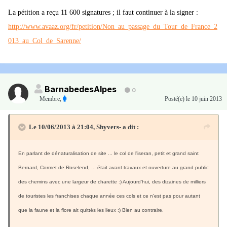
La pétition a reçu 11 600 signatures ; il faut continuer à la signer :
http://www.avaaz.org/fr/petition/Non_au_passage_du_Tour_de_France_2
013_au_Col_de_Sarenne/
BarnabedesAlpes
0
Membre
,
Posté(e)
le 10 juin 2013
Le 10/06/2013 à 21:04, Shyvers- a dit :
En parlant de dénaturalisation de site ... le col de l'iseran, petit et grand saint
Bernard, Cormet de Roselend, ... était avant travaux et ouverture au grand public
des chemins avec une largeur de charette :) Aujourd'hui, des dizaines de milliers
de touristes les franchises chaque année ces cols et ce n'est pas pour autant
que la faune et la flore ait quittés les lieux :) Bien au contraire.