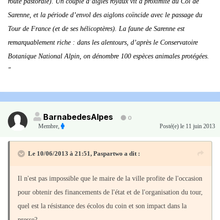
route pastorale). Un couple d’aigles royaux vit à proximité du Col de
Sarenne, et la période d’envol des aiglons coïncide avec le passage du
Tour de France (et de ses hélicoptères). La faune de Sarenne est
remarquablement riche : dans les alentours, d’après le Conservatoire
Botanique National Alpin, on dénombre 100 espèces animales protégées.
"
BarnabedesAlpes
0
Membre
,
Posté(e)
le 11 juin 2013
Le 10/06/2013 à 21:51, Paspartwo a dit :
Il n'est pas impossible que le maire de la ville profite de l'occasion
pour obtenir des financements de l'état et de l'organisation du tour,
quel est la résistance des écolos du coin et son impact dans la
presse?