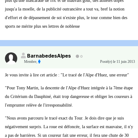
plus qu'une mascarade de fric et de mauvais gout, des athlètes dopés
jusqu'a la moelle, de la publicité outrancière a tout va, bref la notion
d'effort et de dépassement de soi n'existe plus, le tour comme bien des
sports ne mérite plus ses lettres de noblesse
BarnabedesAlpes
0
Membre
,
Posté(e)
le 11 juin 2013
Je vous invite à lire cet article : "Le tracé de l'Alpe d'Huez, une erreur"
"Pour Tony Martin, la descente de l'Alpe d'Huez intégrée à la 7ème étape
du Critérium du Dauphiné, était trop dangereuse et obliger les coureurs à
l'emprunter relève de l'irresponsabilité.
"Nous avons parcouru le tracé exact du Tour. Je dois dire que je suis
négativement surpris. La roue est défoncée, la surface est mauvaise, il n'y
a pas de barrières. Si un coureur fait une erreur, il fera une chute de 30