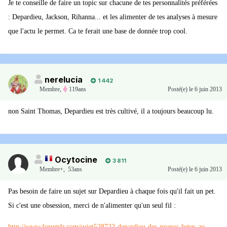
Je te conseille de faire un topic sur chacune de tes personnalités préférées
: Depardieu, Jackson, Rihanna... et les alimenter de tes analyses à mesure
que l'actu le permet. Ca te ferait une base de donnée trop cool.
nerelucia
1 442
Membre
,
119ans
Posté(e)
le 6 juin 2013
non Saint Thomas, Depardieu est très cultivé, il a toujours beaucoup lu.
Ocytocine
3 811
Membre+,
53ans
Posté(e)
le 6 juin 2013
Pas besoin de faire un sujet sur Depardieu à chaque fois qu'il fait un pet.
Si c'est une obsession, merci de n'alimenter qu'un seul fil :
http://www.forumfr.com/sujet528722-depardieu-des-propos-betes-au-