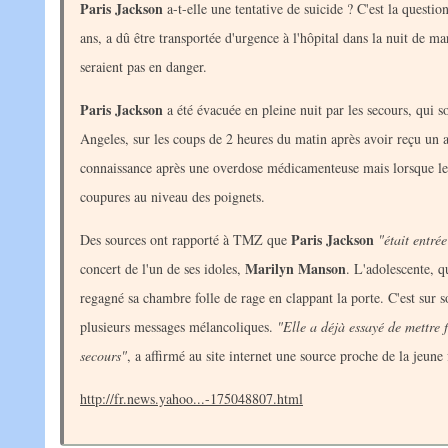
Paris Jackson
a-t-elle une tentative de suicide ? C'est la questi
ans, a dû être transportée d'urgence à l'hôpital dans la nuit de m
seraient pas en danger.
Paris Jackson
a été évacuée en pleine nuit par les secours, qui s
Angeles, sur les coups de 2 heures du matin après avoir reçu un 
connaissance après une overdose médicamenteuse mais lorsque les 
coupures au niveau des poignets.
Paris Jackson
Des sources ont rapporté à TMZ que
"était entré
Marilyn Manson
concert de l'un de ses idoles,
. L'adolescente, q
regagné sa chambre folle de rage en clappant la porte. C'est sur
plusieurs messages mélancoliques.
"Elle a déjà essayé de mettre f
secours"
, a affirmé au site internet une source proche de la jeun
http://fr.news.yahoo...-175048807.html