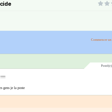
icide
Commencer un 
Posté(e
!!!!!
es gens je la poste