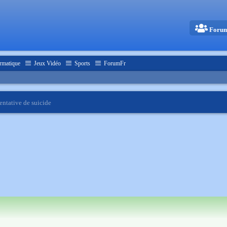
Foru
rmatique
Jeux Vidéo
Sports
ForumFr
tentative de suicide