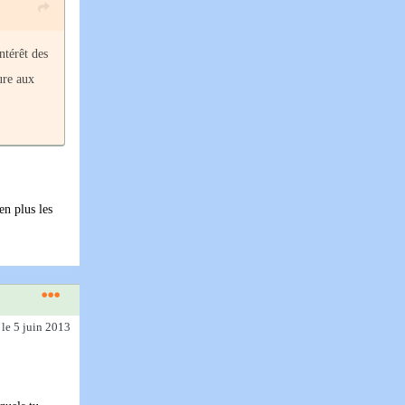
ntérêt des
ure aux
en plus les
)
le 5 juin 2013