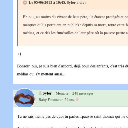
Le 05/06/2013 à 19:45, Sylor a dit :
Eh oui, au moins du vivant de leur père, ils étaient protégés et pe
masques qu'ils portaient en public) : depuis sa mort, toute cette 
médias, et ce dés les funérailles de leur père où la pauvre petite 
+1
Bonsoir, oui, je suis bien d'accord, déjà pour des enfants, c'est très d
médias qui s'y mettent aussi...
Sylor
Membre
248 messages
Baby Forumeur‚
56ans‚
Tu ne sais même pas de quoi tu parles...pauvre saint thomas qui ne cr