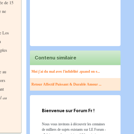
gée de 15
e ne
de Los
u
iples
Contenu similaire
e au
Moi j'ai du mal avec l'infidélité .quand on e...
lors
Retour Affectif Puissant & Durable Amour ...
ant
el au
Bienvenue sur Forum Fr !
Nous vous invitons à découvrir les centaines
de milliers de sujets existants sur LE Forum -