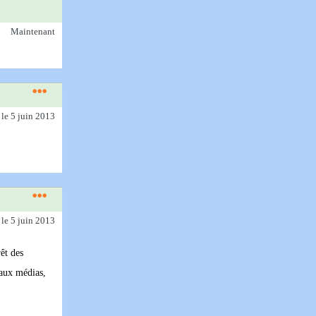
Maintenant
)
le 5 juin 2013
)
le 5 juin 2013
rêt des
 aux médias,