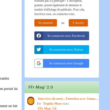
n'hésitez pas à y participer ! L'inscription,
gratuite, permet également de diminuer le
nombre d'affichage de publicités. Pour cela,
inscrivez-vous, ou connectez-vous.
Se connecter
ou
S’inscrire
Se connecter avec Facebook
Se connecter avec Twitter
Se connecter avec Google
waramba
FFr Mag' 2.0
en portait lui
Interview du mois... Entretien avec January,
Par
par Titenath
Tequila Moor
dans
mment on fait
FFr Mag' 2.0