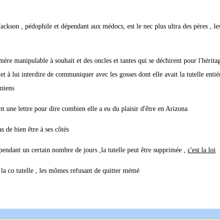
ckson , pédophile et dépendant aux médocs, est le nec plus ultra des pères , le
mère manipulable à souhait et des oncles et tantes qui se déchirent pour l'héritag
 à lui interdire de communiquer avec les gosses dont elle avait la tutelle enti
rniens
 une lettre pour dire combien elle a eu du plaisir d'être en Arizona
s de bien être à ses côtés
 pendant un certain nombre de jours ,la tutelle peut être supprimée ,
c'est la loi
u la co tutelle , les mômes refusant de quitter mémé