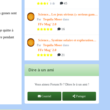
45
s gosses sont
Science... Les jeux sérieux (« serious games
Par
») par Jedino
Tequila Moor
dans
FFr Mag' 2.0
16
e quitte à
ére pendant
Science... Système solaire et exploration
Par
spatiale, par Jedino
Tequila Moor
dans
FFr Mag' 2.0
21
Dire à un ami
Vous aimez Forum Fr ? Dites le à un ami !
Courriel
Partager