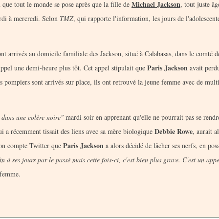
Michael Jackson
on que tout le monde se pose après que la fille de
, tout juste â
ardi à mercredi. Selon
TMZ
, qui rapporte l'information, les jours de l'adolescent
ont arrivés au domicile familiale des Jackson, situé à Calabasas, dans le comté 
Paris Jackson
appel une demi-heure plus tôt. Cet appel stipulait que
avait perd
pompiers sont arrivés sur place, ils ont retrouvé la jeune femme avec de mult
e dans une colère noire"
mardi soir en apprenant qu'elle ne pourrait pas se rendr
Debbie Rowe
ui a récemment tissait des liens avec sa mère biologique
, aurait a
Paris Jackson
 son compte Twitter que
a alors décidé de lâcher ses nerfs, en pos
in à ses jours par le passé mais cette fois-ci, c'est bien plus grave. C'est un app
e femme.