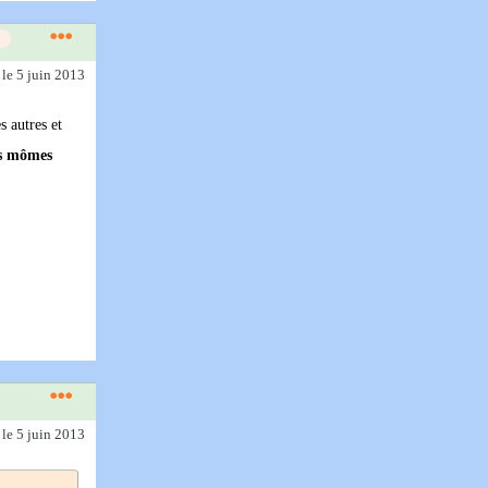
)
le 5 juin 2013
s autres et
es mômes
)
le 5 juin 2013