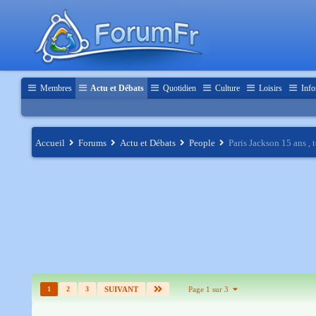
Membres
Actu et Débats
Quotidien
Culture
Loisirs
Info
Accueil
Forums
Actu et Débats
People
Paris Jackson 15 ans , 
1
2
3
SUIVANT
Page 1 sur 3