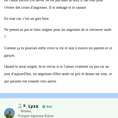
ou t'aime encore (va savoir on est pas dans sa tête) il fait tout pour
t'éviter des crises d'angoisses. Il te ménage et te rassure
En tout cas, c'est un gars bien.
Ne penses-tu pas te faire soigner pour tes angoisses de te retrouver seule
?
Comme ça tu pourrais enfin vivre ta vie et non à travers tes parents et ce
garçon.
Quand tu seras soigné, là tu verras si tu l'aimes vraiment ou pas car au
jour d'aujourd'hui, tes angoisses d'être seule on prit le dessus sur tout, ce
qui parasite ton ressenti vers autrui.
Lyza
865
Membre
,
D'origine Algérienne Kabyle,