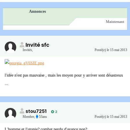
Annonces
Maintenant
Invité sfc
Invités
,
Posté(e)
le 15 mai 2013
l'idée n'est pas mauvaise , mais les moyen pour y arriver sont désastreux
...
stou7251
2
Membre
,
53ans
Posté(e)
le 15 mai 2013
L'homme et l'utopie? combat perdu d'avance non?