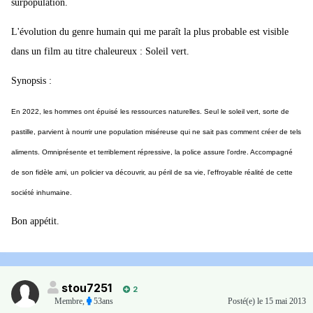
surpopulation.
L'évolution du genre humain qui me paraît la plus probable est visible
dans un film au titre chaleureux : Soleil vert.
Synopsis :
En 2022, les hommes ont épuisé les ressources naturelles. Seul le soleil vert, sorte de
pastille, parvient à nourrir une population miséreuse qui ne sait pas comment créer de tels
aliments. Omniprésente et terriblement répressive, la police assure l'ordre. Accompagné
de son fidèle ami, un policier va découvrir, au péril de sa vie, l'effroyable réalité de cette
société inhumaine.
Bon appétit.
stou7251
2
Membre
,
53ans
Posté(e)
le 15 mai 2013