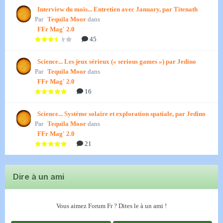
Interview du mois... Entretien avec January, par Titenath
Par
Tequila Moor
dans
FFr Mag' 2.0
45
Science... Les jeux sérieux (« serious games ») par Jedino
Par
Tequila Moor
dans
FFr Mag' 2.0
16
Science... Système solaire et exploration spatiale, par Jedino
Par
Tequila Moor
dans
FFr Mag' 2.0
21
Dire à un ami
Vous aimez Forum Fr ? Dites le à un ami !