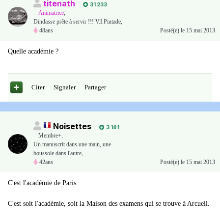
titenath
31 233
Animatrice
,
Dindasse prête à servir !!! V.I.Pintade,
48ans
Posté(e)
le 15 mai 2013
Quelle académie ?
Citer
Signaler
Partager
Noisettes
3 181
Membre+,
Un manuscrit dans une main, une
boussole dans l'autre,
42ans
Posté(e)
le 15 mai 2013
C'est l'académie de Paris.
C'est soit l'académie, soit la Maison des examens qui se trouve à Arcueil.