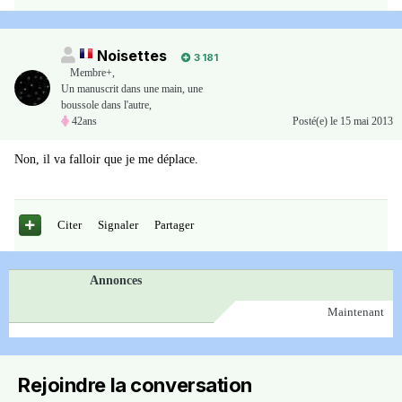
Noisettes
3 181
Membre+,
Un manuscrit dans une main, une
boussole dans l'autre,
42ans
Posté(e)
le 15 mai 2013
Non, il va falloir que je me déplace.
Citer
Signaler
Partager
Annonces
Maintenant
Rejoindre la conversation