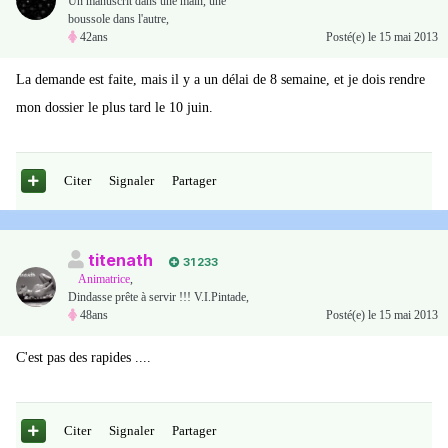
Un manuscrit dans une main, une
boussole dans l'autre,
42ans
Posté(e)
le 15 mai 2013
La demande est faite, mais il y a un délai de 8 semaine, et je dois rendre
mon dossier le plus tard le 10 juin.
Citer
Signaler
Partager
titenath
31 233
Animatrice
,
Dindasse prête à servir !!! V.I.Pintade,
48ans
Posté(e)
le 15 mai 2013
C'est pas des rapides ....
Citer
Signaler
Partager