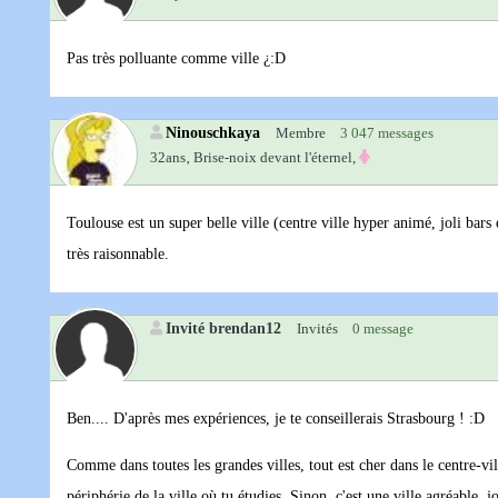
Pas très polluante comme ville ¿:D
Ninouschkaya
Membre
3 047 messages
32ans‚
Brise-noix devant l'éternel,
Toulouse est un super belle ville (centre ville hyper animé, joli bars 
très raisonnable.
Invité brendan12
Invités
0 message
Ben.... D'après mes expériences, je te conseillerais Strasbourg ! :D
Comme dans toutes les grandes villes, tout est cher dans le centre-vi
périphérie de la ville où tu étudies. Sinon, c'est une ville agréable, jo