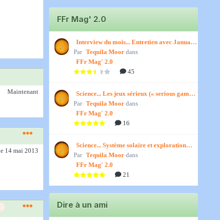
FFr Mag' 2.0
Interview du mois... Entretien avec January,
Par
par Titenath
Tequila Moor
dans
FFr Mag' 2.0
45
Maintenant
Science... Les jeux sérieux (« serious games
Par
») par Jedino
Tequila Moor
dans
FFr Mag' 2.0
16
Science... Système solaire et exploration
le 14 mai 2013
Par
spatiale, par Jedino
Tequila Moor
dans
FFr Mag' 2.0
21
Dire à un ami