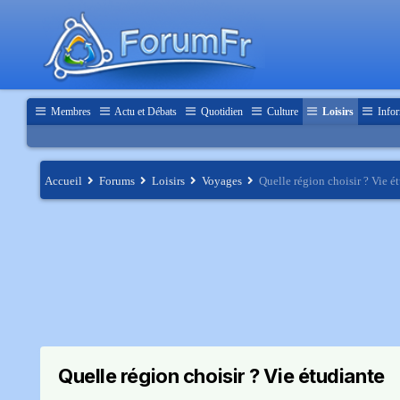
Membres
Actu et Débats
Quotidien
Culture
Loisirs
Infor
Accueil
Forums
Loisirs
Voyages
Quelle région choisir ? Vie é
Quelle région choisir ? Vie étudiante