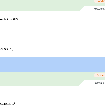
Auteur
Posté(e)
 pour le CROUS.
.
jeunes ?:-)
Auteur
Posté(e)
 conseils :D