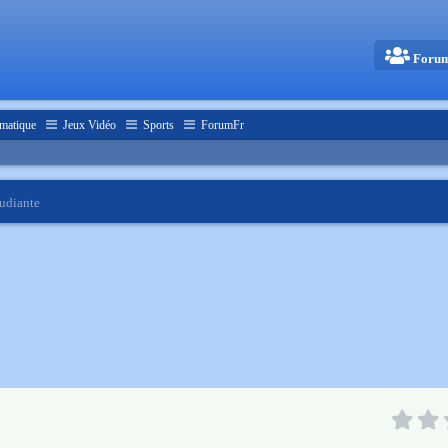
Foru
matique
Jeux Vidéo
Sports
ForumFr
tudiante