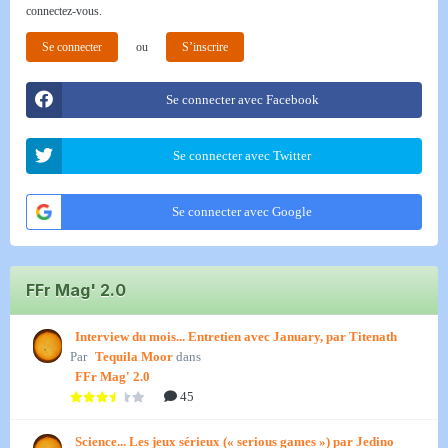
connectez-vous.
Se connecter
ou
S’inscrire
Se connecter avec Facebook
Se connecter avec Twitter
Se connecter avec Google
FFr Mag' 2.0
Interview du mois... Entretien avec January, par Titenath
Par
Tequila Moor
dans
FFr Mag' 2.0
45
Science... Les jeux sérieux (« serious games ») par Jedino