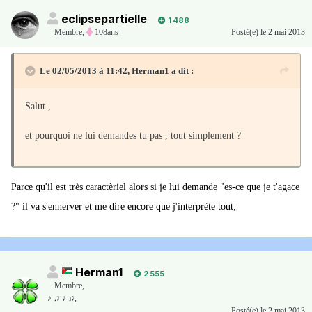
eclipsepartielle
1 488
Membre
,
108ans
Posté(e)
le 2 mai 2013
Le 02/05/2013 à 11:42, Herman1 a dit :
Salut ,
et pourquoi ne lui demandes tu pas , tout simplement ?
Parce qu'il est très caractèriel alors si je lui demande "es-ce que je t'agace
?" il va s'ennerver et me dire encore que j'interprète tout;
Herman1
2 555
Membre
,
♪ ♫ ♪ ♫,
Posté(e)
le 2 mai 2013