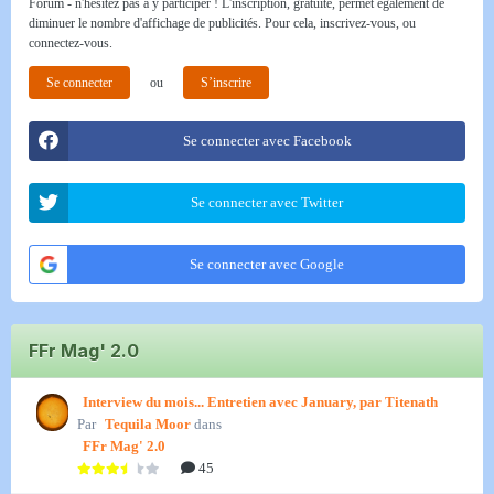
Forum - n'hésitez pas à y participer ! L'inscription, gratuite, permet également de
diminuer le nombre d'affichage de publicités. Pour cela, inscrivez-vous, ou
connectez-vous.
Se connecter
ou
S’inscrire
Se connecter avec Facebook
Se connecter avec Twitter
Se connecter avec Google
FFr Mag' 2.0
Interview du mois... Entretien avec January, par Titenath
Par
Tequila Moor
dans
FFr Mag' 2.0
45