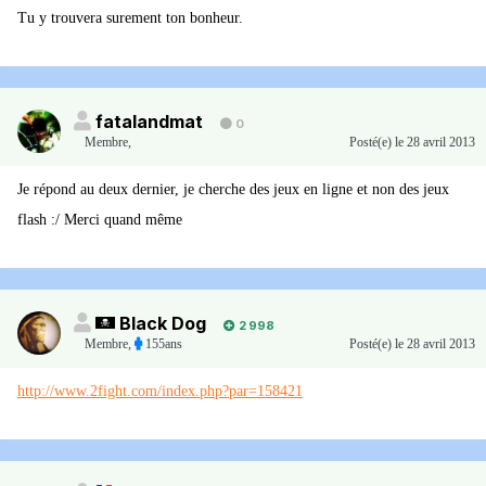
Tu y trouvera surement ton bonheur.
fatalandmat
0
Membre
,
Posté(e)
le 28 avril 2013
Je répond au deux dernier, je cherche des jeux en ligne et non des jeux
flash :/ Merci quand même
Black Dog
2 998
Membre
,
155ans
Posté(e)
le 28 avril 2013
http://www.2fight.com/index.php?par=158421