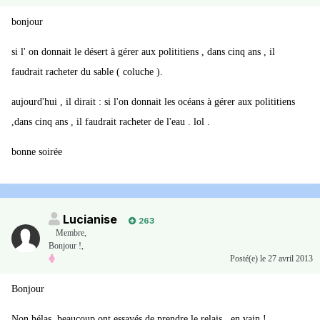
bonjour
si l' on donnait le désert à gérer aux polititiens , dans cinq ans , il
faudrait racheter du sable ( coluche ).
aujourd'hui , il dirait : si l'on donnait les océans à gérer aux polititiens
,dans cinq ans , il faudrait racheter de l'eau . lol .
bonne soirée
Lucianise
263
Membre
,
Bonjour !,
Posté(e)
le 27 avril 2013
Bonjour
Non hélas, beaucoup ont essayés de prendre le relais , en vain !