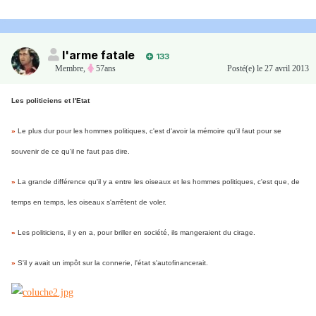
l'arme fatale
133
Membre
,
57ans
Posté(e)
le 27 avril 2013
Les politiciens et l'Etat
»
Le plus dur pour les hommes politiques, c'est d'avoir la mémoire qu'il faut pour se
souvenir de ce qu'il ne faut pas dire.
»
La grande différence qu'il y a entre les oiseaux et les hommes politiques, c'est que, de
temps en temps, les oiseaux s'arrêtent de voler.
»
Les politiciens, il y en a, pour briller en société, ils mangeraient du cirage.
»
S'il y avait un impôt sur la connerie, l'état s'autofinancerait.