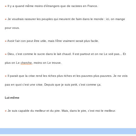
»
Il y a quand même moins d'étrangers que de racistes en France.
»
Je voudrais rassurer les peuples qui meurent de faim dans le monde : ici, on mange
pour vous.
»
Avoir l'air con peut être utile, mais l'être vraiment serait plus facile.
»
Dieu, c'est comme le sucre dans le lait chaud. Il est partout et on ne Le voit pas... Et
plus on Le
cherche
, moins on Le trouve.
»
Il parait que la crise rend les riches plus riches et les pauvres plus pauvres. Je ne vois
pas en quoi c'est une crise. Depuis que je suis petit, c'est comme ça.
Lui-même
»
Je suis capable du meilleur et du pire. Mais, dans le pire, c'est moi le meilleur.