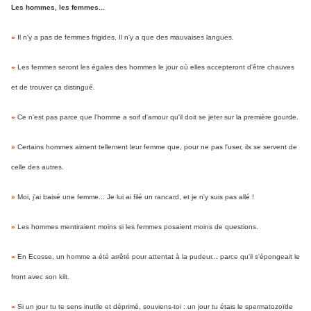
Les hommes, les femmes...
»
Il n'y a pas de femmes frigides. Il n'y a que des mauvaises langues.
»
Les femmes seront les égales des hommes le jour où elles accepteront d'être chauves
et de trouver ça distingué.
»
Ce n'est pas parce que l'homme a soif d'amour qu'il doit se jeter sur la première gourde.
»
Certains hommes aiment tellement leur femme que, pour ne pas l'user, ils se servent de
celle des autres.
»
Moi, j'ai baisé une femme... Je lui ai filé un rancard, et je n'y suis pas allé !
»
Les hommes mentiraient moins si les femmes posaient moins de questions.
»
En Ecosse, un homme a été arrêté pour attentat à la pudeur... parce qu'il s'épongeait le
front avec son kilt.
»
Si un jour tu te sens inutile et déprimé, souviens-toi : un jour tu étais le spermatozoïde