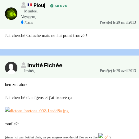
Plouj
58 676
Membre
,
Voyageur,
71ans
Posté(e)
le 29 avril 2013
J'ai cherché Coluche mais ne l'ai point trouvé !
Invité Fichée
Invités
,
Posté(e)
le 29 avril 2013
ben zut alors
J'ai cherché d'aut'gens et j'ai trouvé ça
:smile2:
(sinon, ici, pas froid ni pluie, un peu nuageux avec du ciel bleu on va dire
)