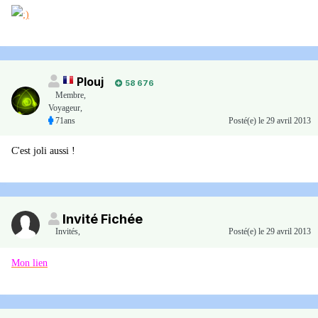
Plouj
58 676
Membre
,
Voyageur,
71ans
Posté(e)
le 29 avril 2013
C'est joli aussi !
Invité Fichée
Invités
,
Posté(e)
le 29 avril 2013
Mon lien