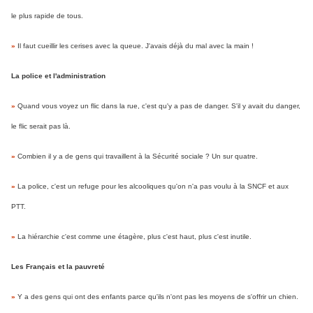
le plus rapide de tous.
»
Il faut cueillir les cerises avec la queue. J'avais déjà du mal avec la main !
La police et l'administration
»
Quand vous voyez un flic dans la rue, c'est qu'y a pas de danger. S'il y avait du danger,
le flic serait pas là.
»
Combien il y a de gens qui travaillent à la Sécurité sociale ? Un sur quatre.
»
La police, c'est un refuge pour les alcooliques qu'on n'a pas voulu à la SNCF et aux
PTT.
»
La hiérarchie c'est comme une étagère, plus c'est haut, plus c'est inutile.
Les Français et la pauvreté
»
Y a des gens qui ont des enfants parce qu'ils n'ont pas les moyens de s'offrir un chien.