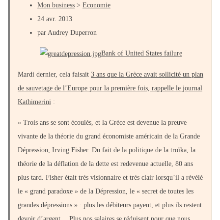
Mon business
>
Economie
24 avr. 2013
par Audrey Duperron
Bank of United States failure
Mardi dernier, cela faisait
3 ans que la Grèce avait sollicité un plan
de sauvetage de l’Europe pour la première fois, rappelle le journal
Kathimerini
:
« Trois ans se sont écoulés, et la Grèce est devenue la preuve
vivante de la théorie du grand économiste américain de la Grande
Dépression, Irving Fisher. Du fait de la politique de la troïka, la
théorie de la déflation de la dette est redevenue actuelle, 80 ans
plus tard. Fisher était très visionnaire et très clair lorsqu’il a révélé
le « grand paradoxe » de la Dépression, le « secret de toutes les
grandes dépressions » : plus les débiteurs payent, et plus ils restent
devoir d’argent… Plus nos salaires se réduisent pour que nous