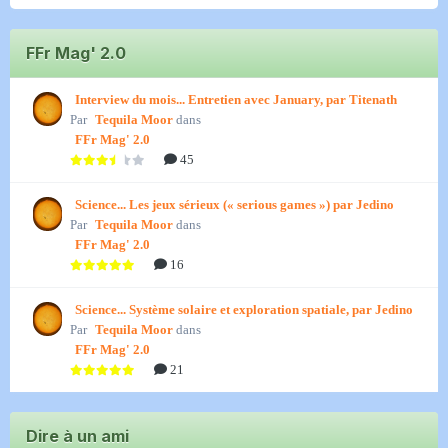
FFr Mag' 2.0
Interview du mois... Entretien avec January, par Titenath
Par
Tequila Moor
dans
FFr Mag' 2.0
45
Science... Les jeux sérieux (« serious games ») par Jedino
Par
Tequila Moor
dans
FFr Mag' 2.0
16
Science... Système solaire et exploration spatiale, par Jedino
Par
Tequila Moor
dans
FFr Mag' 2.0
21
Dire à un ami