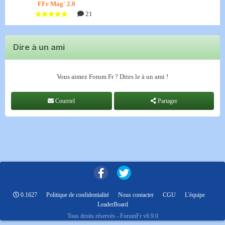
FFr Mag' 2.0
21
Dire à un ami
Vous aimez Forum Fr ? Dites le à un ami !
Courriel
Partager
0.1627
Politique de confidentialité
Nous contacter
CGU
L'équipe
LeaderBoard
Tous droits réservés - ForumFr v6.9.0