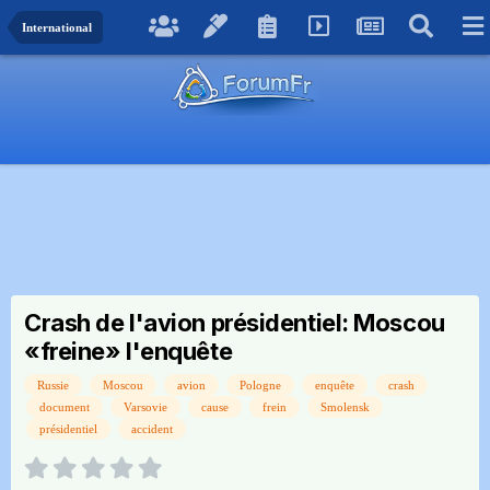
International
Crash de l'avion présidentiel: Moscou
«freine» l'enquête
Russie
Moscou
avion
Pologne
enquête
crash
document
Varsovie
cause
frein
Smolensk
présidentiel
accident