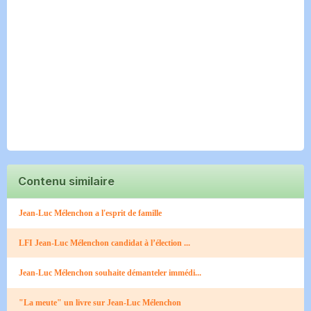
Contenu similaire
Jean-Luc Mélenchon a l'esprit de famille
LFI Jean-Luc Mélenchon candidat à l’élection ...
Jean-Luc Mélenchon souhaite démanteler immédi...
"La meute" un livre sur Jean-Luc Mélenchon