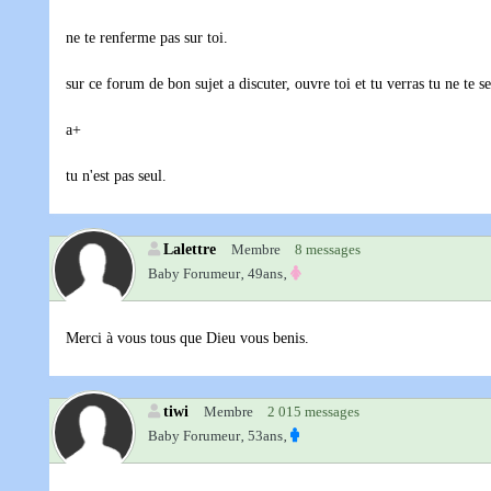
ne te renferme pas sur toi.
sur ce forum de bon sujet a discuter, ouvre toi et tu verras tu ne te se
a+
tu n'est pas seul.
Lalettre
Membre
8 messages
Baby Forumeur‚
49ans‚
Merci à vous tous que Dieu vous benis.
tiwi
Membre
2 015 messages
Baby Forumeur‚
53ans‚