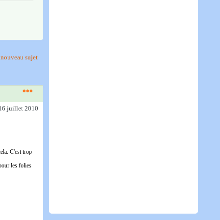
nouveau sujet
16 juillet 2010
ela. C'est trop
our les folies