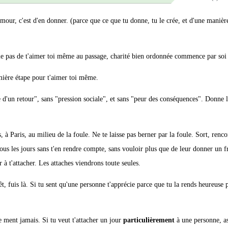
'amour, c'est d'en donner. (parce que ce que tu donne, tu le crée, et d'une manièr
ublie pas de t'aimer toi même au passage, charité bien ordonnée commence par so
emière étape pour t'aimer toi même.
e d'un retour", sans "pression sociale", et sans "peur des conséquences". Donne 
s, à Paris, au milieu de la foule. Ne te laisse pas berner par la foule. Sort, renco
tous les jours sans t'en rendre compte, sans vouloir plus que de leur donner un 
 à t'attacher. Les attaches viendrons toute seules.
êt, fuis là. Si tu sent qu'une personne t'apprécie parce que tu la rends heureuse 
 ne ment jamais. Si tu veut t'attacher un jour
particulièrement
à une personne, as