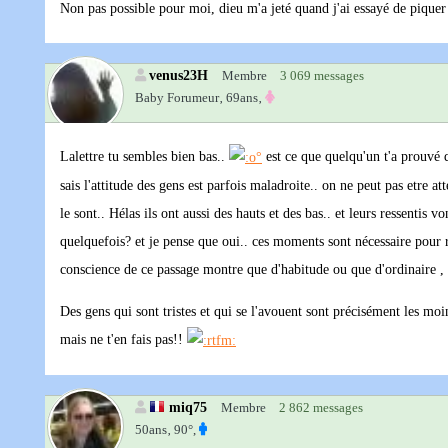
Non pas possible pour moi, dieu m'a jeté quand j'ai essayé de piquer
venus23H
Membre
3 069 messages
Baby Forumeur‚
69ans‚
Lalettre tu sembles bien bas..
est ce que quelqu'un t'a prouvé q
sais l'attitude des gens est parfois maladroite.. on ne peut pas etre a
le sont.. Hélas ils ont aussi des hauts et des bas.. et leurs ressentis v
quelquefois? et je pense que oui.. ces moments sont nécessaire pour r
conscience de ce passage montre que d'habitude ou que d'ordinaire , t
Des gens qui sont tristes et qui se l'avouent sont précisément les moins
mais ne t'en fais pas!!
miq75
Membre
2 862 messages
50ans‚
90°,