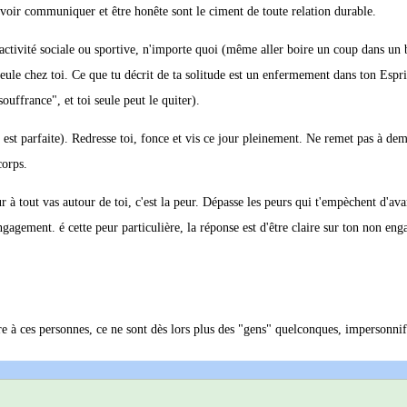
avoir communiquer et être honête sont le ciment de toute relation durable.
 une activité sociale ou sportive, n'importe quoi (même aller boire un coup dans u
seule chez toi. Ce que tu décrit de ta solitude est un enfermement dans ton Espri
ouffrance", et toi seule peut le quiter).
 est parfaite). Redresse toi, fonce et vis ce jour pleinement. Ne remet pas à dem
corps.
à tout vas autour de toi, c'est la peur. Dépasse les peurs qui t'empèchent d'ava
engagement. é cette peur particulière, la réponse est d'être claire sur ton non en
ère à ces personnes, ce ne sont dès lors plus des "gens" quelconques, impersonnif