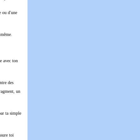
e ou d'une
i même.
le avec ton
ntre des
fragment, un
par ta simple
sure toi