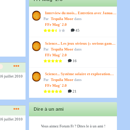
Interview du mois... Entretien avec January,
Par
par Titenath
Tequila Moor
dans
FFr Mag' 2.0
45
Science... Les jeux sérieux (« serious games
Par
») par Jedino
Tequila Moor
dans
FFr Mag' 2.0
16
Science... Système solaire et exploration
16 juillet 2010
Par
spatiale, par Jedino
Tequila Moor
dans
FFr Mag' 2.0
21
Dire à un ami
16 juillet 2010
Vous aimez Forum Fr ? Dites le à un ami !