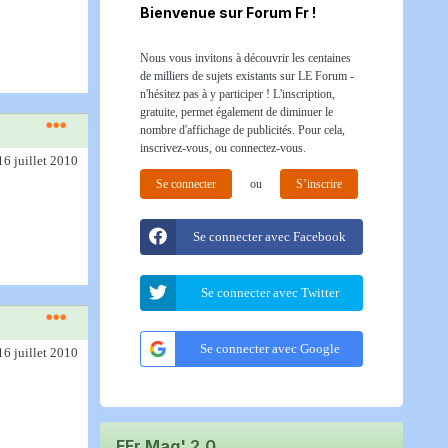
Bienvenue sur Forum Fr !
Nous vous invitons à découvrir les centaines
de milliers de sujets existants sur LE Forum -
n'hésitez pas à y participer ! L'inscription,
gratuite, permet également de diminuer le
nombre d'affichage de publicités. Pour cela,
inscrivez-vous, ou connectez-vous.
16 juillet 2010
Se connecter
ou
S’inscrire
Se connecter avec Facebook
Se connecter avec Twitter
Se connecter avec Google
16 juillet 2010
FFr Mag' 2.0