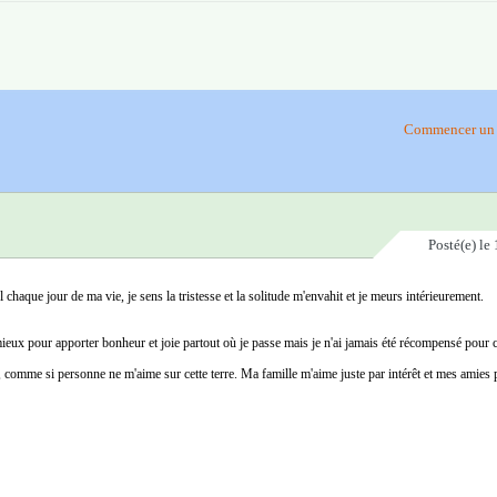
Commencer un 
Posté(e)
le 
chaque jour de ma vie, je sens la tristesse et la solitude m'envahit et je meurs intérieurement.
mieux pour apporter bonheur et joie partout où je passe mais je n'ai jamais été récompensé pour c
comme si personne ne m'aime sur cette terre. Ma famille m'aime juste par intérêt et mes amies p