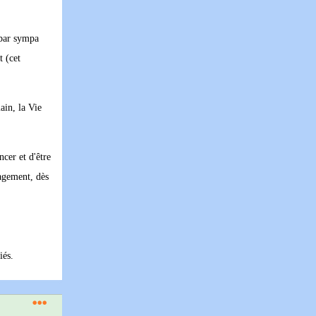
n bar sympa
t (cet
ain, la Vie
ncer et d'être
gagement, dès
iés.