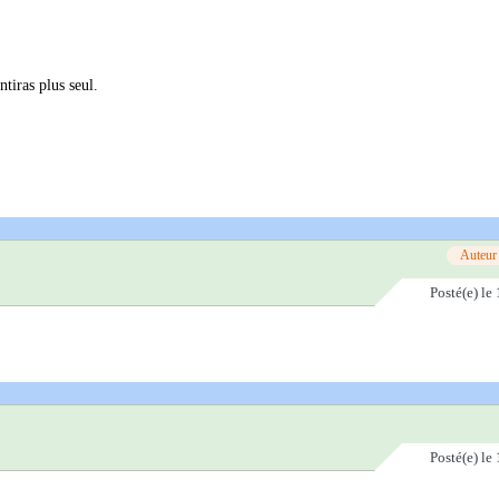
ntiras plus seul.
Auteur
Posté(e)
le 
Posté(e)
le 