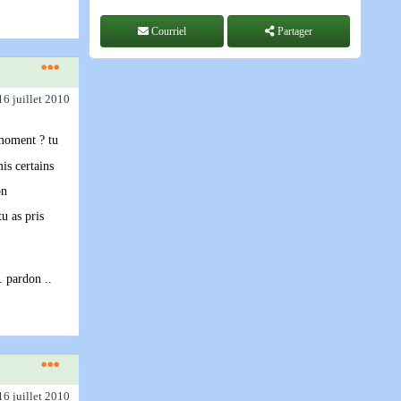
Courriel
Partager
16 juillet 2010
 moment ? tu
is certains
on
u as pris
. pardon ..
16 juillet 2010