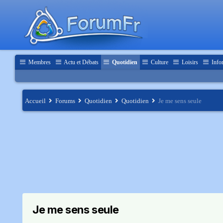
Membres
Actu et Débats
Quotidien
Culture
Loisirs
Info
Accueil
Forums
Quotidien
Quotidien
Je me sens seule
Je me sens seule