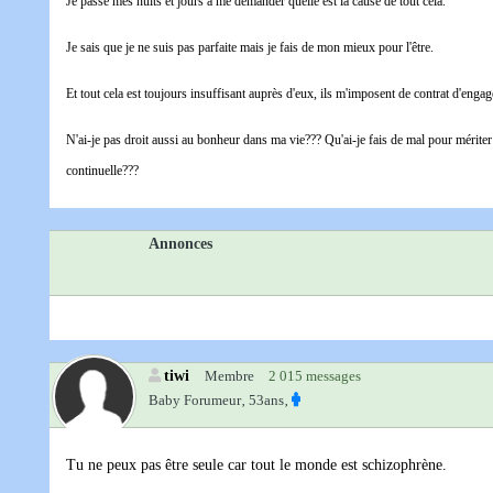
Je passe mes nuits et jours à me demander quelle est la cause de tout cela.
Je sais que je ne suis pas parfaite mais je fais de mon mieux pour l'être.
Et tout cela est toujours insuffisant auprès d'eux, ils m'imposent de contrat d'enga
N'ai-je pas droit aussi au bonheur dans ma vie??? Qu'ai-je fais de mal pour mériter
continuelle???
Annonces
tiwi
Membre
2 015 messages
Baby Forumeur‚
53ans‚
Tu ne peux pas être seule car tout le monde est schizophrène.