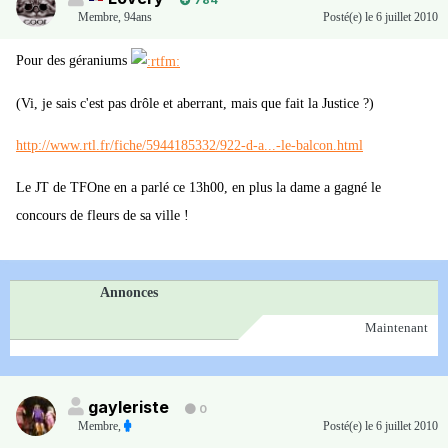
784
Membre
,
94ans
Posté(e)
le 6 juillet 2010
Pour des géraniums
(Vi, je sais c'est pas drôle et aberrant, mais que fait la Justice ?)
http://www.rtl.fr/fiche/5944185332/922-d-a...-le-balcon.html
Le JT de TFOne en a parlé ce 13h00, en plus la dame a gagné le
concours de fleurs de sa ville !
Annonces
Maintenant
gayleriste
0
Membre
,
Posté(e)
le 6 juillet 2010