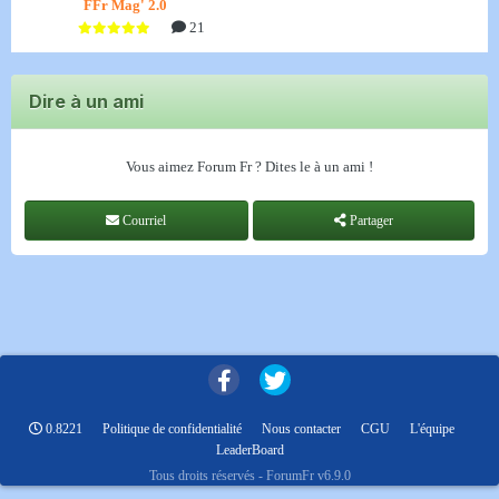
FFr Mag' 2.0
21
Dire à un ami
Vous aimez Forum Fr ? Dites le à un ami !
Courriel
Partager
0.8221
Politique de confidentialité
Nous contacter
CGU
L'équipe
LeaderBoard
Tous droits réservés - ForumFr v6.9.0