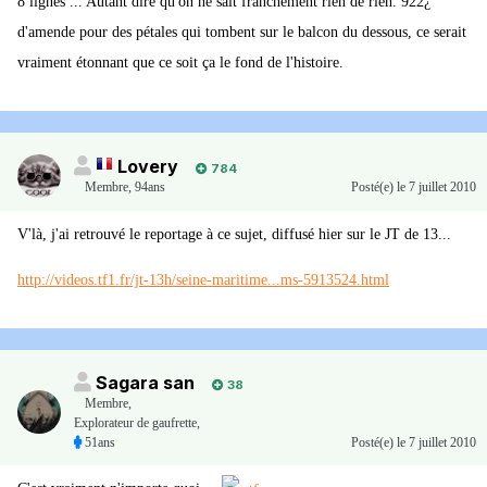
8 lignes ... Autant dire qu'on ne sait franchement rien de rien. 922¿
d'amende pour des pétales qui tombent sur le balcon du dessous, ce serait
vraiment étonnant que ce soit ça le fond de l'histoire.
Lovery
784
Membre
,
94ans
Posté(e)
le 7 juillet 2010
V'là, j'ai retrouvé le reportage à ce sujet, diffusé hier sur le JT de 13...
http://videos.tf1.fr/jt-13h/seine-maritime...ms-5913524.html
Sagara san
38
Membre
,
Explorateur de gaufrette,
51ans
Posté(e)
le 7 juillet 2010