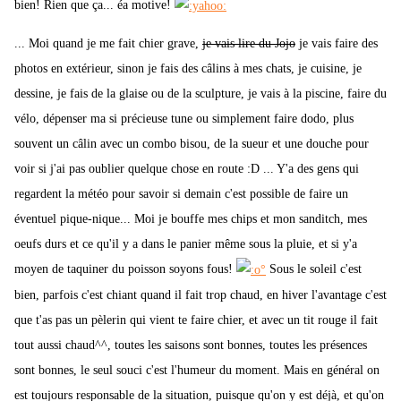
bien! Rien que ça... éa motive!
... Moi quand je me fait chier grave,
je vais lire du Jojo
je vais faire des
photos en extérieur, sinon je fais des câlins à mes chats, je cuisine, je
dessine, je fais de la glaise ou de la sculpture, je vais à la piscine, faire du
vélo, dépenser ma si précieuse tune ou simplement faire dodo, plus
souvent un câlin avec un combo bisou, de la sueur et une douche pour
voir si j'ai pas oublier quelque chose en route :D ... Y'a des gens qui
regardent la météo pour savoir si demain c'est possible de faire un
éventuel pique-nique... Moi je bouffe mes chips et mon sanditch, mes
oeufs durs et ce qu'il y a dans le panier même sous la pluie, et si y'a
moyen de taquiner du poisson soyons fous!
Sous le soleil c'est
bien, parfois c'est chiant quand il fait trop chaud, en hiver l'avantage c'est
que t'as pas un pèlerin qui vient te faire chier, et avec un tit rouge il fait
tout aussi chaud^^, toutes les saisons sont bonnes, toutes les présences
sont bonnes, le seul souci c'est l'humeur du moment. Mais en général on
est toujours responsable de la situation, puisque qu'on y est déjà, et qu'on