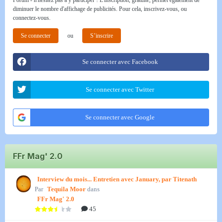
Forum - n'hésitez pas à y participer ! L'inscription, gratuite, permet également de
diminuer le nombre d'affichage de publicités. Pour cela, inscrivez-vous, ou
connectez-vous.
Se connecter
ou
S’inscrire
Se connecter avec Facebook
Se connecter avec Twitter
Se connecter avec Google
FFr Mag' 2.0
Interview du mois... Entretien avec January, par Titenath
Par
Tequila Moor
dans
FFr Mag' 2.0
45