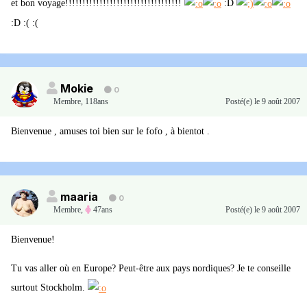
et bon voyage!!!!!!!!!!!!!!!!!!!!!!!!!!!!!!!!!!
:D
:D :( :(
Mokie
0
Membre
,
118ans
Posté(e)
le 9 août 2007
Bienvenue , amuses toi bien sur le fofo , à bientot .
maaria
0
Membre
,
47ans
Posté(e)
le 9 août 2007
Bienvenue!
Tu vas aller où en Europe? Peut-être aux pays nordiques? Je te conseille
surtout Stockholm.