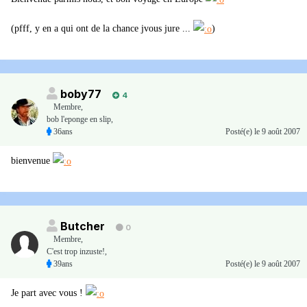
(pfff, y en a qui ont de la chance jvous jure ...
)
boby77
4
Membre
,
bob l'eponge en slip,
36ans
Posté(e)
le 9 août 2007
bienvenue
Butcher
0
Membre
,
C'est trop inzuste!,
39ans
Posté(e)
le 9 août 2007
Je part avec vous !