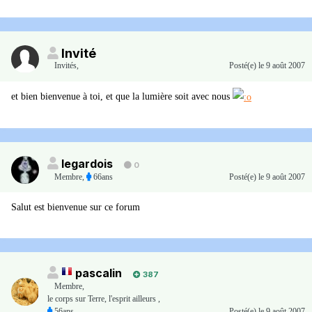
Invité
Invités
,
Posté(e)
le 9 août 2007
et bien bienvenue à toi, et que la lumière soit avec nous
legardois
0
Membre
,
66ans
Posté(e)
le 9 août 2007
Salut est bienvenue sur ce forum
pascalin
387
Membre
,
le corps sur Terre, l'esprit ailleurs ,
56ans
Posté(e)
le 9 août 2007