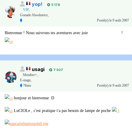
yop!
5 178
VIP
,
Gonade Absolutrice,
Posté(e)
le 9 août 2007
Bienvenue ! Nous suivrons tes aventures avec joie
( et envie !! Grrr !)
!
usagi
7 507
Membre+,
E-mage,
78ans
Posté(e)
le 9 août 2007
bonjour et bienvenue :D
LuCIOLe , c'est pratique t'a pas besoin de lampe de poche