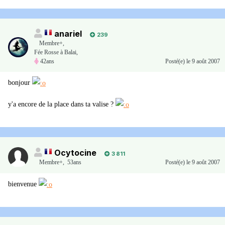
anariel
239
Membre+,
Fée Rosse à Balai,
42ans
Posté(e)
le 9 août 2007
bonjour
y'a encore de la place dans ta valise ?
Ocytocine
3 811
Membre+,
53ans
Posté(e)
le 9 août 2007
bienvenue