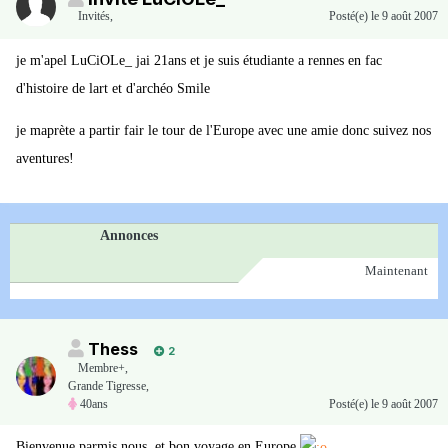
Invités
,
Posté(e)
le 9 août 2007
je m'apel LuCiOLe_ jai 21ans et je suis étudiante a rennes en fac
d'histoire de lart et d'archéo Smile
je maprète a partir fair le tour de l'Europe avec une amie donc suivez nos
aventures!
Annonces
Maintenant
Thess
2
Membre+,
Grande Tigresse,
40ans
Posté(e)
le 9 août 2007
Bienvenue parmis nous, et bon voyage en Europe