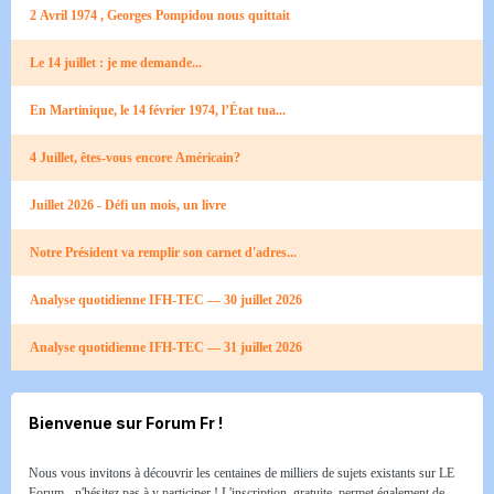
2 Avril 1974 , Georges Pompidou nous quittait
Le 14 juillet : je me demande...
En Martinique, le 14 février 1974, l’État tua...
4 Juillet, êtes-vous encore Américain?
Juillet 2026 - Défi un mois, un livre
Notre Président va remplir son carnet d'adres...
Analyse quotidienne IFH-TEC — 30 juillet 2026
Analyse quotidienne IFH-TEC — 31 juillet 2026
Bienvenue sur Forum Fr !
Nous vous invitons à découvrir les centaines de milliers de sujets existants sur LE
Forum - n'hésitez pas à y participer ! L'inscription, gratuite, permet également de