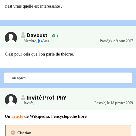
c'est vrais quelle est interessante .
Davoust
1
Membre
,
48ans
Posté(e)
le 9 août 2007
C'est pour cela que l'on parle de théorie.
1 an après...
Invité Prof-PhY
Invités
,
Posté(e)
le 18 janvier 2009
Un
article
de Wikipédia, l'encyclopédie libre
Citation