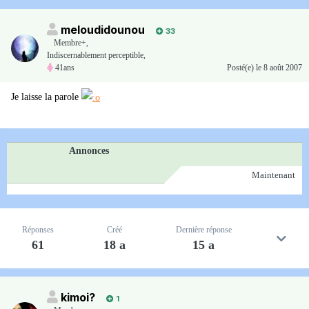
meloudidounou
33
Membre+,
Indiscernablement perceptible,
41ans
Posté(e)
le 8 août 2007
Je laisse la parole
Annonces
Maintenant
Réponses
Créé
Dernière réponse
61
18 a
15 a
kimoi?
1