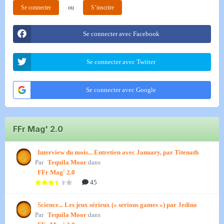
Se connecter
ou
S’inscrire
Se connecter avec Facebook
Se connecter avec Twitter
Se connecter avec Google
FFr Mag' 2.0
Interview du mois... Entretien avec January, par Titenath
Par
Tequila Moor
dans
FFr Mag' 2.0
45
Science... Les jeux sérieux (« serious games ») par Jedino
Par
Tequila Moor
dans