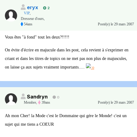
eryx
2
VIP
,
Dresseur d'ours,
54ans
Posté(e)
le 29 mars 2007
Vous êtes "à fond" tout les deux?!!!!!
On évite d'écrire en majucule dans les post, cela revient à s'exprimer en
criant et dans les titres de topics on ne met pas non plus de majuscules,
on laisse ça aux sujets vraiment importants.....
Sandryn
0
Membre
,
39ans
Posté(e)
le 29 mars 2007
Ah mon Cher! la Mode c'est le Dommaine qui gére le Monde! c'est un
sujet qui me tiens a COEUR