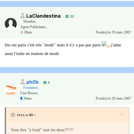
LaClandestina
23
Membre
,
Agent Publicitaire,
38ans
Posté(e)
le 29 mars 2007
bin oui paris c'est trés "mode" mais il n'y a pas que paris
j'aime
aussi l'italie en matiere de mode
ph0b
3
Fondateur
,
Faut Bosser,
36ans
Posté(e)
le 29 mars 2007
eryx a dit :
Vous êtes "à fond" tout les deux?!!!!!