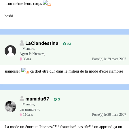
...ou même leurs corps
bashi
LaClandestina
23
Membre
,
Agent Publicitaire,
38ans
Posté(e)
le 29 mars 2007
siamoise?
ça doit être dur dans le milieu de la mode d'être siamoise
mamidu67
3
Membre
,
pas membre +,
116ans
Posté(e)
le 30 mars 2007
La mode un énorme "bissness''!!! française? pas sûr!!! on apprend ça ou