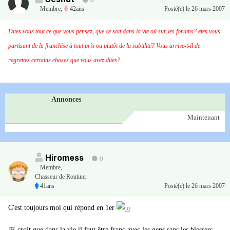
0
Membre
,
42ans
Posté(e)
le 26 mars 2007
Dites vous tout ce que vous pensez, que ce soit dans la vie où sur les forums? étes vous
partisant de la franchise à tout prix ou plutôt de la subtilité? Vous arrive-t-il de
regrettez certains choses que vous avez dites?
Annonces
Maintenant
Hiromess
0
Membre
,
Chasseur de Routine,
41ans
Posté(e)
le 26 mars 2007
C'est toujours moi qui répond en 1er
JE croit que dans la vie il faut être franc avec les gens sans les blessers