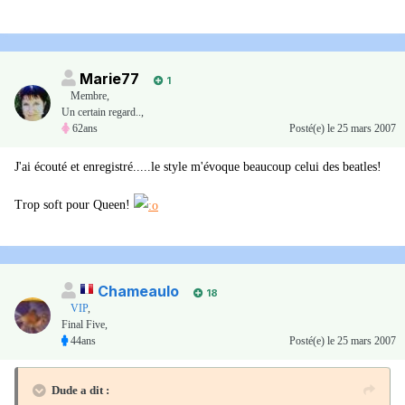
Marie77
1
Membre
,
Un certain regard..,
62ans
Posté(e)
le 25 mars 2007
J'ai écouté et enregistré.....le style m'évoque beaucoup celui des beatles!
Trop soft pour Queen!
Chameaulo
18
VIP
,
Final Five,
44ans
Posté(e)
le 25 mars 2007
Dude a dit :