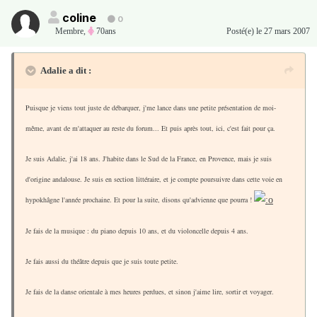
coline
0
Membre
,
70ans
Posté(e)
le 27 mars 2007
Adalie a dit :
Puisque je viens tout juste de débarquer, j'me lance dans une petite présentation de moi-
même, avant de m'attaquer au reste du forum... Et puis après tout, ici, c'est fait pour ça.
Je suis Adalie, j'ai 18 ans. J'habite dans le Sud de la France, en Provence, mais je suis
d'origine andalouse. Je suis en section littéraire, et je compte poursuivre dans cette voie en
hypokhâgne l'année prochaine. Et pour la suite, disons qu'advienne que pourra !
Je fais de la musique : du piano depuis 10 ans, et du violoncelle depuis 4 ans.
Je fais aussi du théâtre depuis que je suis toute petite.
Je fais de la danse orientale à mes heures perdues, et sinon j'aime lire, sortir et voyager.