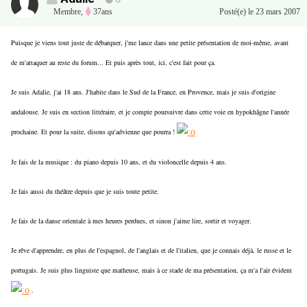
0
Membre
,
37ans
Posté(e)
le 23 mars 2007
Puisque je viens tout juste de débarquer, j'me lance dans une petite présentation de moi-même, avant
de m'attaquer au reste du forum... Et puis après tout, ici, c'est fait pour ça.
Je suis Adalie, j'ai 18 ans. J'habite dans le Sud de la France, en Provence, mais je suis d'origine
andalouse. Je suis en section littéraire, et je compte poursuivre dans cette voie en hypokhâgne l'année
prochaine. Et pour la suite, disons qu'advienne que pourra !
Je fais de la musique : du piano depuis 10 ans, et du violoncelle depuis 4 ans.
Je fais aussi du théâtre depuis que je suis toute petite.
Je fais de la danse orientale à mes heures perdues, et sinon j'aime lire, sortir et voyager.
Je rêve d'apprendre, en plus de l'espagnol, de l'anglais et de l'italien, que je connais déjà, le russe et le
portugais. Je suis plus linguiste que matheuse, mais à ce stade de ma présentation, ça m'a l'air évident
.