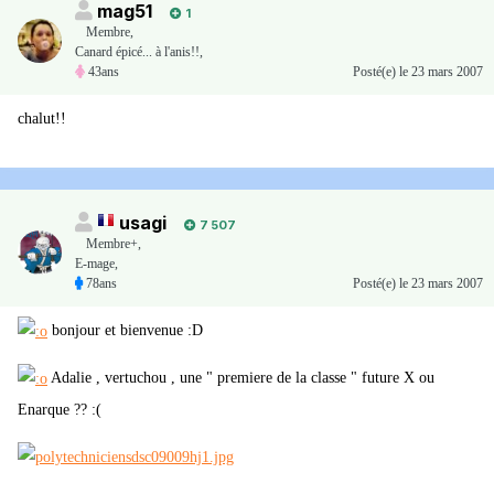
mag51
1
Membre
,
Canard épicé... à l'anis!!,
43ans
Posté(e)
le 23 mars 2007
chalut!!
usagi
7 507
Membre+,
E-mage,
78ans
Posté(e)
le 23 mars 2007
bonjour et bienvenue :D
Adalie , vertuchou , une " premiere de la classe " future X ou
Enarque ?? :(