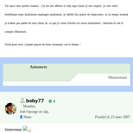
J'ai aussi mes petites manies : j'ai un rire affreux et trop aigu (mais je me soigne), je suis (très)
bordélique mais facilement maniaque également, je rafolle des paires de chaussures, et en temps normal
je n'aime pas parler de moi (donc là, ce que je viens d'écrire est assez miraculeux ! mettons-le sur le
compte d'Internet).
Voilà pour moi, j'espère passer de bons moments sur le forum !
Annonces
Maintenant
boby77
4
Membre
,
bob l'eponge en slip,
36ans
Posté(e)
le 23 mars 2007
bienvenue