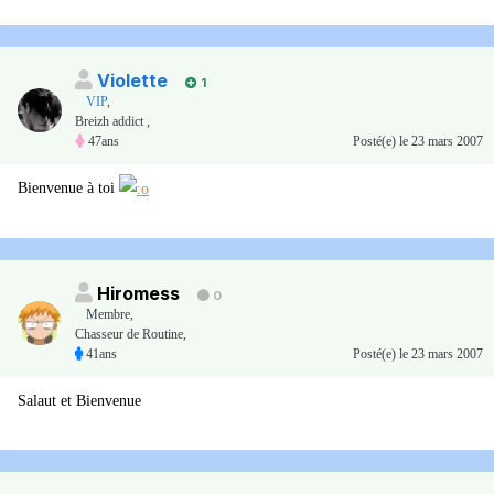
Violette
1
VIP
,
Breizh addict ,
47ans
Posté(e)
le 23 mars 2007
Bienvenue à toi
Hiromess
0
Membre
,
Chasseur de Routine,
41ans
Posté(e)
le 23 mars 2007
Salaut et Bienvenue