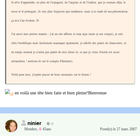
Je rêve d'apprendre, en plus de l'espagnol, de l'anglais et de l'italien, que je connais déjà, le
russe et le portugais. Je suis plus linguiste que matheuse, mais à ce stade de ma présentation,
ça m'a l'air évident :D .
J'ai aussi mes petites manies : j'ai un rire affreux et trop aigu (mais je me soigne), je suis
(très) bordélique mais facilement maniaque également, je rafolle des paires de chaussures, et
en temps normal je n'aime pas parler de moi (donc là, ce que je viens d'écrire est assez
miraculeux ! mettons-le sur le compte d'Internet).
Voilà pour moi, j'espère passer de bons moments sur le forum !
en voilà une tête bien faite et bien pleine!Bienvenue
ninier
0
Membre
,
45ans
Posté(e)
le 27 mars 2007