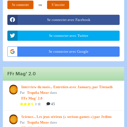
Se connecter
ou
S’inscrire
Se connecter avec Facebook
Se connecter avec Twitter
Se connecter avec Google
FFr Mag' 2.0
Interview du mois... Entretien avec January, par Titenath
Par
Tequila Moor
dans
FFr Mag' 2.0
45
Science... Les jeux sérieux (« serious games ») par Jedino
Par
Tequila Moor
dans