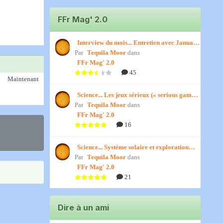
FFr Mag' 2.0
Interview du mois... Entretien avec January,
Par
par Titenath
Tequila Moor
dans
FFr Mag' 2.0
45
Maintenant
Science... Les jeux sérieux (« serious games
Par
») par Jedino
Tequila Moor
dans
FFr Mag' 2.0
16
Science... Système solaire et exploration
Par
spatiale, par Jedino
Tequila Moor
dans
FFr Mag' 2.0
21
Dire à un ami