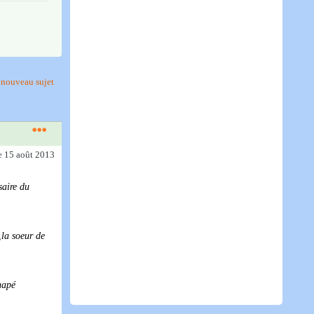
nouveau sujet
e 15 août 2013
saire du
,la soeur de
napé