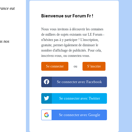
rance eut
Bienvenue sur Forum Fr !
Nous vous invitons à découvrir les centaines
de milliers de sujets existants sur LE Forum -
n'hésitez pas à y participer ! L'inscription,
ns nos
gratuite, permet également de diminuer le
nombre d'affichage de publicités. Pour cela,
inscrivez-vous, ou connectez-vous.
Se connecter
ou
S’inscrire
Se connecter avec Facebook
Se connecter avec Twitter
Se connecter avec Google