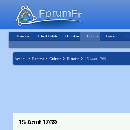
Membres
Actu et Débats
Quotidien
Culture
Loisirs
Info
Accueil
Forums
Culture
Histoire
15 Aout 1769
15 Aout 1769