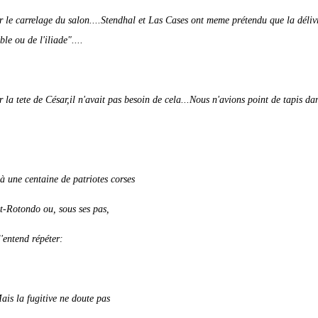
r le carrelage du salon....Stendhal et Las Cases ont meme prétendu que la déliv
le ou de l'iliade"....
r la tete de César,il n'avait pas besoin de cela...Nous n'avions point de tapis da
 une centaine de patriotes corses
t-Rotondo ou, sous ses pas,
l'entend répéter:
Mais la fugitive ne doute pas