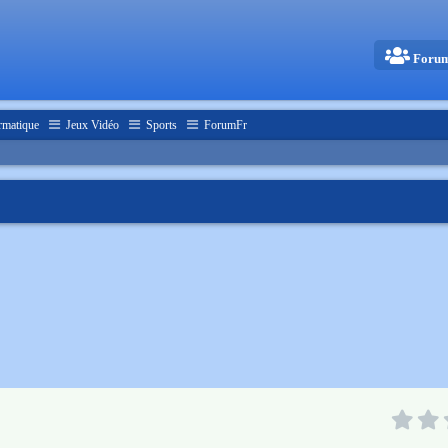
Foru
rmatique
Jeux Vidéo
Sports
ForumFr