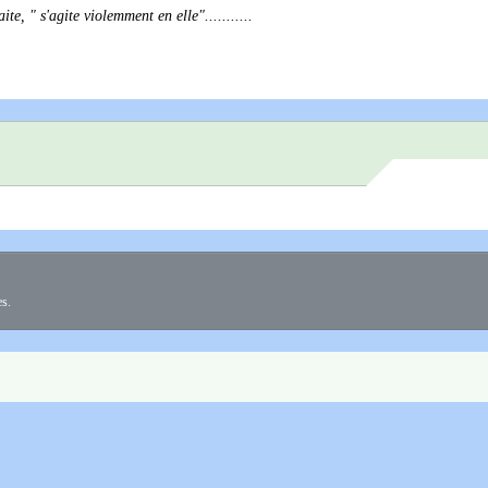
te, " s'agite violemment en elle"...........
es.