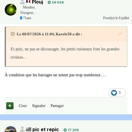
Plouj
58 668
Membre
,
Voyageur,
71ans
Posté(e)
le 8 juillet
Le 08/07/2026 à 11:04,
Karole58
a dit :
Et puis, ne pas se décourager, les petits ruisseaux font les grandes
rivières...
À condition que les barrages ne soient pas trop nombreux.....
1
Citer
Signaler
Partager
pic et repic
17 206