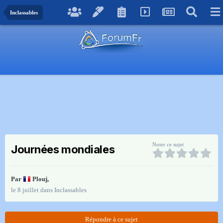
Inclassables
Noter ce sujet
Journées mondiales
Par
Plouj
,
le 8 juillet
dans
Inclassables
Répondre à ce sujet