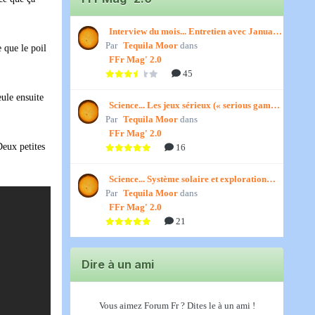
Interview du mois... Entretien avec January,
Par
par Titenath
Tequila Moor
dans
e que le poil
FFr Mag' 2.0
45
eule ensuite
Science... Les jeux sérieux (« serious games
Par
») par Jedino
Tequila Moor
dans
FFr Mag' 2.0
Deux petites
16
Science... Système solaire et exploration
Par
spatiale, par Jedino
Tequila Moor
dans
FFr Mag' 2.0
21
Dire à un ami
Vous aimez Forum Fr ? Dites le à un ami !