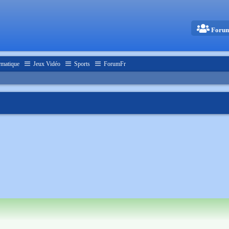
Foru
rmatique
Jeux Vidéo
Sports
ForumFr