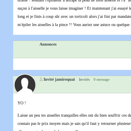
drame ! soudain l'épilateur a attrapé la peau de mon aisselle et l'a "
suçon à l'aisselle je vous laisse imaginer ! Et maintenant j'ai essayé 
long et je finis à coup sûr avec un torticoli alors j'ai fini par man
m'épiler les aisselles à la pince !! Vous auriez une astuce ou quelque
Annonces
Invité jamiroquai
Invités
0 message
YO !
Laisse un peu tes aisselles tranquilles elles ont du bien souffrir ces d
connais pas le prix moyen mais je sais qu'il faut y retourner plusieurs