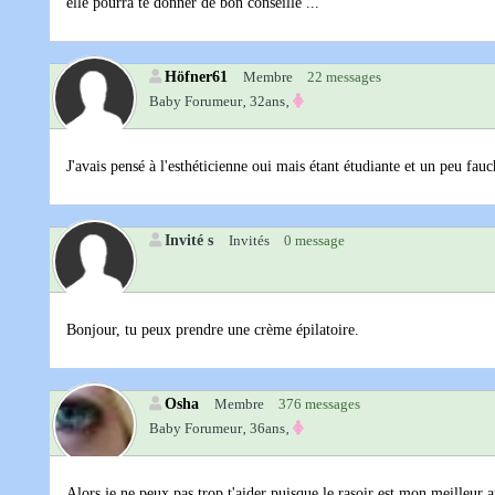
elle pourra te donner de bon conseille ...
Höfner61
Membre
22 messages
Baby Forumeur‚
32ans‚
J'avais pensé à l'esthéticienne oui mais étant étudiante et un peu fauch
Invité s
Invités
0 message
Bonjour, tu peux prendre une crème épilatoire.
Osha
Membre
376 messages
Baby Forumeur‚
36ans‚
Alors je ne peux pas trop t'aider puisque le rasoir est mon meilleur 