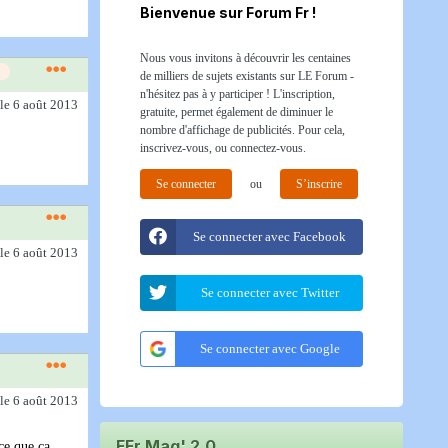
Bienvenue sur Forum Fr !
Nous vous invitons à découvrir les centaines
de milliers de sujets existants sur LE Forum -
n'hésitez pas à y participer ! L'inscription,
le 6 août 2013
gratuite, permet également de diminuer le
nombre d'affichage de publicités. Pour cela,
inscrivez-vous, ou connectez-vous.
Se connecter
ou
S’inscrire
Se connecter avec Facebook
le 6 août 2013
Se connecter avec Twitter
Se connecter avec Google
le 6 août 2013
FFr Mag' 2.0
ce que ça