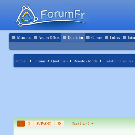
Membres
Actu et Débats
Quotidien
Culture
Loisirs
Info
Accueil
Forums
Quotidien
Beauté - Mode
Epilation aisselles
1
2
SUIVANT
Page 1 sur 2