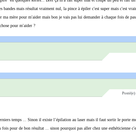
aspiré" en quelques sortes... Bref ça m'a fait super mal et coupé un peu et fait u
les bandes mais résultat vraiment nul, la pince à épiler c'est super mais c'est vra
dater ma mère pour m'aider mais bon je vais pas lui demander à chaque fois de pas
 chose pour m'aider ?
Posté(e)
erniers temps ... Sinon il existe l’épilation au laser mais il faut sortir le porte m
 fois pour de bon résultat ... sinon pourquoi pas aller chez une esthéticienne c'e