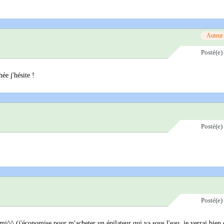
Auteur
Posté(e)
ée j'hésite !
Posté(e)
Posté(e)
ami^^ (j'économise pour m'acheter un épilateur qui va sous l'eau, je verrai bien 