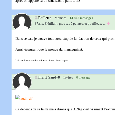
après on appelle sa un saucisson a patte .. :D
Paillette
Membre
14 847 messages
37ans‚
Frétillant, gros sac à patates, et pouilleuse... ,
Dans ce cas, je trouve tout aussi stupide la réaction de ceux qui pro
Aussi écœurant que le monde du mannequinat.
Laissez donc vivre les animaux, foutez leurs la paix...
Invité Sandy8
Invités
0 message
Ca dépends de sa taille mais disons que 3.2Kg c'est vraiment l'extreme