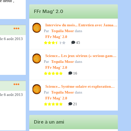
e début ,
FFr Mag' 2.0
Interview du mois... Entretien avec January,
Par
par Titenath
Tequila Moor
dans
FFr Mag' 2.0
le 6 août 2013
45
Science... Les jeux sérieux (« serious games
Par
») par Jedino
Tequila Moor
dans
FFr Mag' 2.0
16
Science... Système solaire et exploration
Par
spatiale, par Jedino
Tequila Moor
dans
le 6 août 2013
FFr Mag' 2.0
21
Dire à un ami