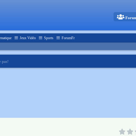
Foru
rmatique
Jeux Vidéo
Sports
ForumFr
e pas!