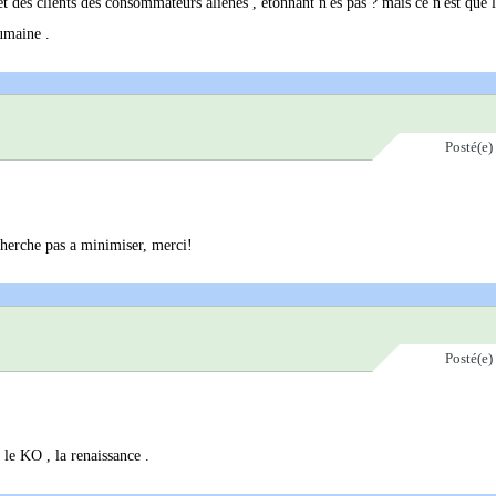
es clients des consommateurs aliénés , étonnant n'es pas ? mais ce n'est que l
humaine .
Posté(e)
cherche pas a minimiser, merci!
Posté(e)
s le KO , la renaissance .