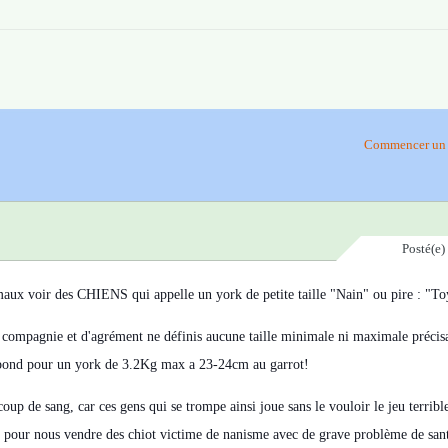
Commencer un 
Posté(e)
imaux voir des CHIENS qui appelle un york de petite taille "Nain" ou pire : "To
e compagnie et d'agrément ne définis aucune taille minimale ni maximale précis
respond pour un york de 3.2Kg max a 23-24cm au garrot!
coup de sang, car ces gens qui se trompe ainsi joue sans le vouloir le jeu terribl
 pour nous vendre des chiot victime de nanisme avec de grave problème de santé