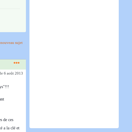
nouveau sujet
le 6 août 2013
ys"!!!
ant
es de ces
 a la clé et