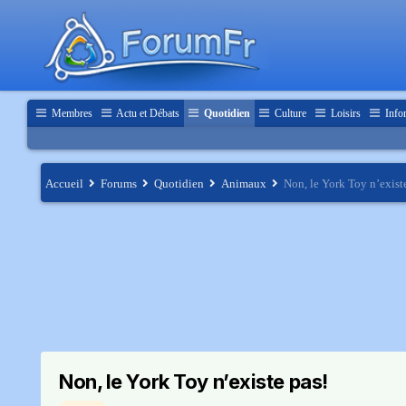
Membres
Actu et Débats
Quotidien
Culture
Loisirs
Info
Accueil
Forums
Quotidien
Animaux
Non, le York Toy n’exist
Non, le York Toy n’existe pas!