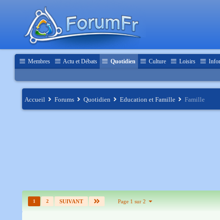
Membres
Actu et Débats
Quotidien
Culture
Loisirs
Info
Accueil
Forums
Quotidien
Education et Famille
Famille
1
2
SUIVANT
Page 1 sur 2