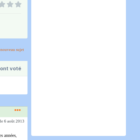
nouveau sujet
ont voté
le 6 août 2013
es années,