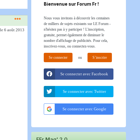
Bienvenue sur Forum Fr !
Nous vous invitons à découvrir les centaines
de milliers de sujets existants sur LE Forum -
n'hésitez pas à y participer ! L'inscription,
le 6 août 2013
gratuite, permet également de diminuer le
nombre d'affichage de publicités. Pour cela,
inscrivez-vous, ou connectez-vous.
Se connecter
ou
S’inscrire
Se connecter avec Facebook
Se connecter avec Twitter
Se connecter avec Google
FFr Mag' 2.0