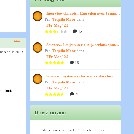
Interview du mois... Entretien avec January,
Par
par Titenath
Tequila Moor
dans
FFr Mag' 2.0
45
Science... Les jeux sérieux (« serious games
Par
») par Jedino
Tequila Moor
dans
le 6 août 2013
FFr Mag' 2.0
16
Science... Système solaire et exploration
Par
spatiale, par Jedino
Tequila Moor
dans
FFr Mag' 2.0
en toute
21
Dire à un ami
Vous aimez Forum Fr ? Dites le à un ami !