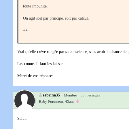
toute impunité.
On agit soit par principe, soit par calcul.
++
Vrai qu'elle crève rongée par sa conscience, sans avoir la chance de
Les connes il faut les laisser
Merci de vos réponses
sabrina35
Membre
66 messages
Baby Forumeur‚
45ans‚
Salut,